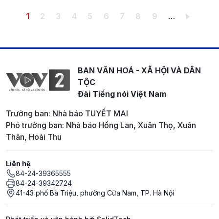
Pagination
Trang hiện thời
Trang
Trang
Trang
Trang
Trang
Trang
Trang
Trang
1
2
3
4
5
6
7
8
9
…
BAN VĂN HOÁ - XÃ HỘI VÀ DÂN
TỘC
Đài Tiếng nói Việt Nam
Trưởng ban: Nhà báo TUYẾT MAI
Phó trưởng ban: Nhà báo Hồng Lan, Xuân Thọ, Xuân
Thân, Hoài Thu
Liên hệ
84-24-39365555
84-24-39342724
41-43 phố Bà Triệu, phường Cửa Nam, TP. Hà Nội