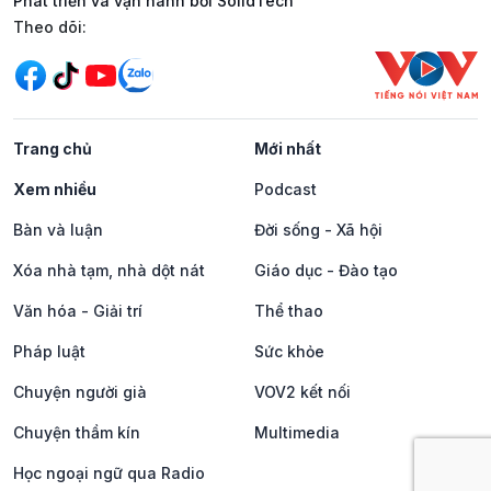
Phát triển và vận hành bởi SolidTech
Mạng xã hội
Theo dõi:
Trang chủ
Mới nhất
Xem nhiều
Podcast
Bàn và luận
Đời sống - Xã hội
Xóa nhà tạm, nhà dột nát
Giáo dục - Đào tạo
Văn hóa - Giải trí
Thể thao
Pháp luật
Sức khỏe
Chuyện người già
VOV2 kết nối
Chuyện thầm kín
Multimedia
Học ngoại ngữ qua Radio