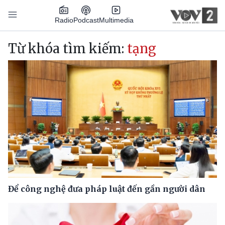
Nhảy đến nội dung
Podcast
Radio
Multimedia
Main navigation
Từ khóa tìm kiếm:
tạng
Để công nghệ đưa pháp luật đến gần người dân