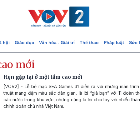
ã hội
Giáo dục
Văn hóa - Giải trí
Thể thao
Pháp luật
Sức 
cao mới
Hẹn gặp lại ở một tầm cao mới
[VOV2] - Lễ bế mạc SEA Games 31 diễn ra với những màn trình
thuật mang đậm màu sắc dân gian, là lời “giã bạn” với 11 đoàn t
các nước trong khu vực, nhưng cũng là lời chia tay với nhiều thà
chính đoàn chủ nhà Việt Nam.