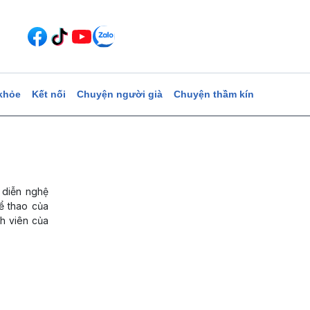
khỏe
Kết nối
Chuyện người già
Chuyện thầm kín
 diễn nghệ
hể thao của
nh viên của