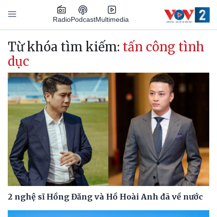
Nhảy đến nội dung
Podcast
Radio
Multimedia
Main navigation
Từ khóa tìm kiếm:
tấn công tình
dục
2 nghệ sĩ Hồng Đăng và Hồ Hoài Anh đã về nước