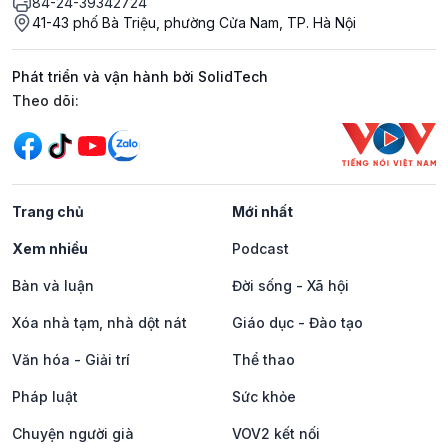
84-24-39342724
41-43 phố Bà Triệu, phường Cửa Nam, TP. Hà Nội
Phát triển và vận hành bởi SolidTech
Mạng xã hội
Theo dõi:
Trang chủ
Mới nhất
Xem nhiều
Podcast
Bàn và luận
Đời sống - Xã hội
Xóa nhà tạm, nhà dột nát
Giáo dục - Đào tạo
Văn hóa - Giải trí
Thể thao
Pháp luật
Sức khỏe
Chuyện người già
VOV2 kết nối