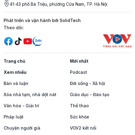
41-43 phố Bà Triệu, phường Cửa Nam, TP. Hà Nội
Phát triển và vận hành bởi SolidTech
Mạng xã hội
Theo dõi:
Trang chủ
Mới nhất
Xem nhiều
Podcast
Bàn và luận
Đời sống - Xã hội
Xóa nhà tạm, nhà dột nát
Giáo dục - Đào tạo
Văn hóa - Giải trí
Thể thao
Pháp luật
Sức khỏe
Chuyện người già
VOV2 kết nối