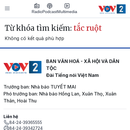
Nhảy đến nội dung
Podcast
Radio
Multimedia
Main navigation
Từ khóa tìm kiếm:
tắc ruột
Không có kết quả phù hợp
BAN VĂN HOÁ - XÃ HỘI VÀ DÂN
TỘC
Đài Tiếng nói Việt Nam
Trưởng ban: Nhà báo TUYẾT MAI
Phó trưởng ban: Nhà báo Hồng Lan, Xuân Thọ, Xuân
Thân, Hoài Thu
Liên hệ
84-24-39365555
84-24-39342724