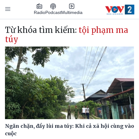
Nhảy đến nội dung
Podcast
Radio
Multimedia
Main navigation
Từ khóa tìm kiếm:
tội phạm ma
túy
Ngăn chặn, đẩy lùi ma túy: Khi cả xã hội cùng vào
cuộc