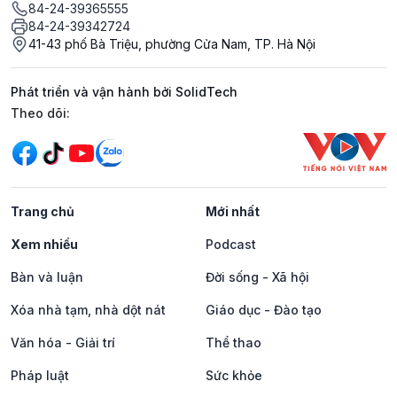
84-24-39365555
84-24-39342724
41-43 phố Bà Triệu, phường Cửa Nam, TP. Hà Nội
Phát triển và vận hành bởi SolidTech
Mạng xã hội
Theo dõi:
Trang chủ
Mới nhất
Xem nhiều
Podcast
Bàn và luận
Đời sống - Xã hội
Xóa nhà tạm, nhà dột nát
Giáo dục - Đào tạo
Văn hóa - Giải trí
Thể thao
Pháp luật
Sức khỏe