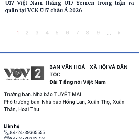
U17 Việt Nam thắng U17 Yemen trong trận ra
quân tại VCK U17 châu Á 2026
Pagination
Trang hiện thời
Trang
Trang
Trang
Trang
Trang
Trang
Trang
Trang
1
2
3
4
5
6
7
8
9
…
BAN VĂN HOÁ - XÃ HỘI VÀ DÂN
TỘC
Đài Tiếng nói Việt Nam
Trưởng ban: Nhà báo TUYẾT MAI
Phó trưởng ban: Nhà báo Hồng Lan, Xuân Thọ, Xuân
Thân, Hoài Thu
Liên hệ
84-24-39365555
84-24-39342724