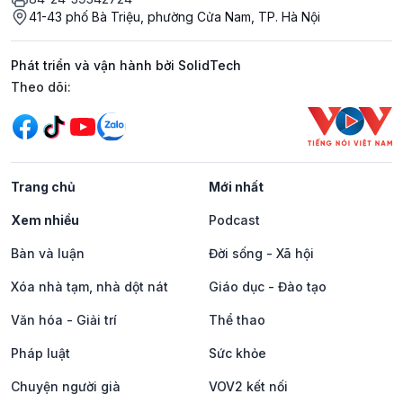
41-43 phố Bà Triệu, phường Cửa Nam, TP. Hà Nội
Phát triển và vận hành bởi SolidTech
Mạng xã hội
Theo dõi:
Trang chủ
Mới nhất
Xem nhiều
Podcast
Bàn và luận
Đời sống - Xã hội
Xóa nhà tạm, nhà dột nát
Giáo dục - Đào tạo
Văn hóa - Giải trí
Thể thao
Pháp luật
Sức khỏe
Chuyện người già
VOV2 kết nối