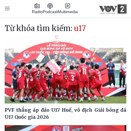
Nhảy đến nội dung
Podcast
Radio
Multimedia
Main navigation
Từ khóa tìm kiếm:
u17
PVF thắng áp đảo U17 Huế, vô địch Giải bóng đá
U17 Quốc gia 2026