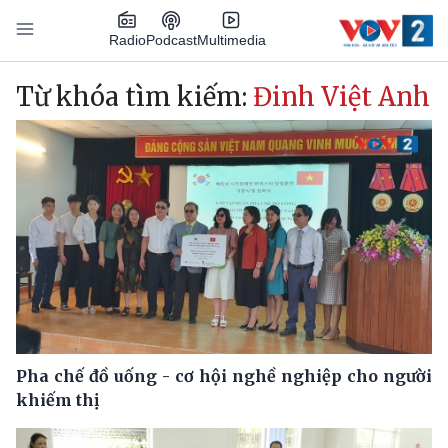
Nhảy đến nội dung
Podcast
Radio
Multimedia
Main navigation
Từ khóa tìm kiếm:
Đinh Việt Anh
Pha chế đồ uống - cơ hội nghề nghiệp cho người
khiếm thị