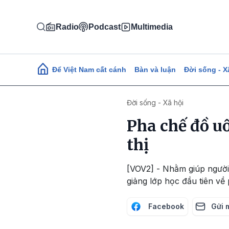
Nhảy đến nội dung
Radio
Podcast
Multimedia
Main navigation
Để Việt Nam cất cánh
Bàn và luận
Đời sống - X
Đời sống - Xã hội
Pha chế đồ u
thị
[VOV2] - Nhằm giúp người 
giảng lớp học đầu tiên về
Facebook
Gửi 