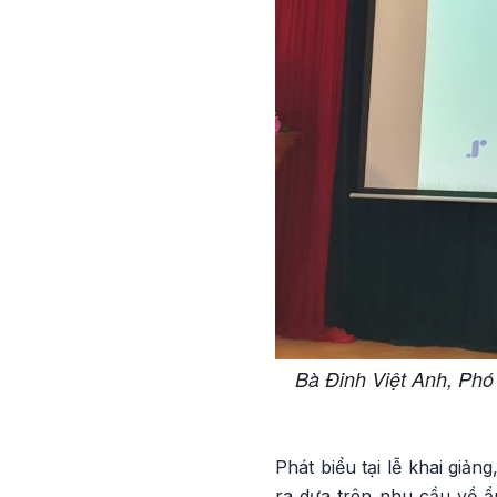
Bà Đinh Việt Anh, Phó 
Phát biểu tại lễ khai giả
ra dựa trên nhu cầu về ẩ