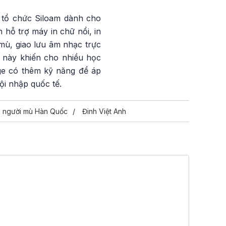
, tổ chức Siloam dành cho
hỗ trợ máy in chữ nổi, in
mù, giao lưu âm nhạc trực
 này khiến cho nhiều học
age có thêm kỹ năng để áp
hội nhập quốc tế.
o người mù Hàn Quốc
Đinh Việt Anh