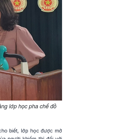
iảng lớp học pha chế đồ
 cho biết, lớp học được mở
a người khiếm thị đối với