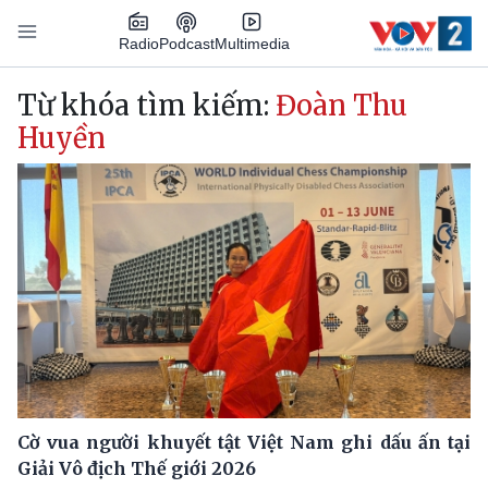
Nhảy đến nội dung
Podcast
Radio
Multimedia
Main navigation
Từ khóa tìm kiếm:
Đoàn Thu
Huyền
Cờ vua người khuyết tật Việt Nam ghi dấu ấn tại
Giải Vô địch Thế giới 2026