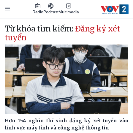
Nhảy đến nội dung
Podcast
Radio
Multimedia
Main navigation
Từ khóa tìm kiếm:
Đăng ký xét
tuyển
Hơn 154 nghìn thí sinh đăng ký xét tuyển vào
lĩnh vực máy tính và công nghệ thông tin