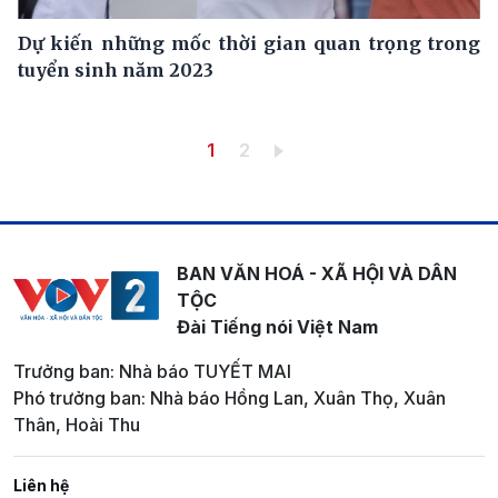
Dự kiến những mốc thời gian quan trọng trong
tuyển sinh năm 2023
Pagination
Trang hiện thời
Trang
1
2
BAN VĂN HOÁ - XÃ HỘI VÀ DÂN
TỘC
Đài Tiếng nói Việt Nam
Trưởng ban: Nhà báo TUYẾT MAI
Phó trưởng ban: Nhà báo Hồng Lan, Xuân Thọ, Xuân
Thân, Hoài Thu
Liên hệ