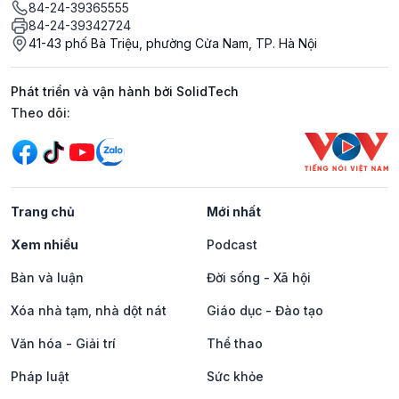
84-24-39365555
84-24-39342724
41-43 phố Bà Triệu, phường Cửa Nam, TP. Hà Nội
Phát triển và vận hành bởi SolidTech
Mạng xã hội
Theo dõi:
Trang chủ
Mới nhất
Xem nhiều
Podcast
Bàn và luận
Đời sống - Xã hội
Xóa nhà tạm, nhà dột nát
Giáo dục - Đào tạo
Văn hóa - Giải trí
Thể thao
Pháp luật
Sức khỏe