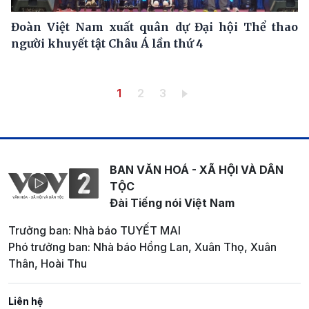
Đoàn Việt Nam xuất quân dự Đại hội Thể thao
người khuyết tật Châu Á lần thứ 4
Pagination
Trang hiện thời
Trang
Trang
1
2
3
BAN VĂN HOÁ - XÃ HỘI VÀ DÂN
TỘC
Đài Tiếng nói Việt Nam
Trưởng ban: Nhà báo TUYẾT MAI
Phó trưởng ban: Nhà báo Hồng Lan, Xuân Thọ, Xuân
Thân, Hoài Thu
Liên hệ