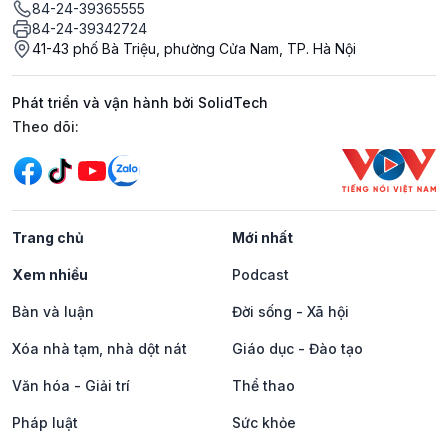
84-24-39365555
84-24-39342724
41-43 phố Bà Triệu, phường Cửa Nam, TP. Hà Nội
Phát triển và vận hành bởi SolidTech
Mạng xã hội
Theo dõi:
Trang chủ
Mới nhất
Xem nhiều
Podcast
Bàn và luận
Đời sống - Xã hội
Xóa nhà tạm, nhà dột nát
Giáo dục - Đào tạo
Văn hóa - Giải trí
Thể thao
Pháp luật
Sức khỏe