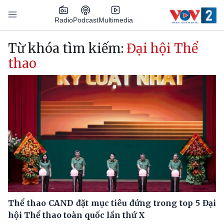
Nhảy đến nội dung
Podcast
Radio
Multimedia
Main navigation
Từ khóa tìm kiếm:
Đại hội Thể
thao
Thể thao CAND đặt mục tiêu đứng trong top 5 Đại
hội Thể thao toàn quốc lần thứ X