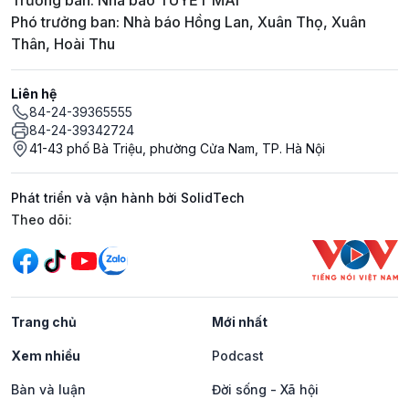
Trưởng ban: Nhà báo TUYẾT MAI
Phó trưởng ban: Nhà báo Hồng Lan, Xuân Thọ, Xuân
Thân, Hoài Thu
Liên hệ
84-24-39365555
84-24-39342724
41-43 phố Bà Triệu, phường Cửa Nam, TP. Hà Nội
Phát triển và vận hành bởi SolidTech
Mạng xã hội
Theo dõi:
Trang chủ
Mới nhất
Xem nhiều
Podcast
Bàn và luận
Đời sống - Xã hội