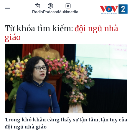
Nhảy đến nội dung
Podcast
Radio
Multimedia
Main navigation
Từ khóa tìm kiếm:
đội ngũ nhà
giáo
Trong khó khăn càng thấy sự tận tâm, tận tụy của
đội ngũ nhà giáo