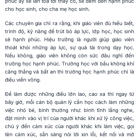
phúc ấy sẽ lan tỏa tới thầy cô, sẽ đem đến hạnh phúc
cho học sinh, cho cha mẹ học sinh.
Các chuyên gia chỉ ra rằng, khi giáo viên đủ hiểu biết,
trình độ, kỹ năng để trút bỏ áp lực, lớp học, học sinh
sẽ hạnh phúc. Hiệu trưởng là người giúp giáo viên
thoát khỏi những áp lực, sự quá tải trong dạy học.
Nếu không, giáo viên không còn sức đâu nghĩ đến
trường học hạnh phúc. Trường học với bầu không khí
căng thẳng và bất an thì trường học hạnh phúc chỉ là
điều viển vông.
Để làm được những điều lớn lao, cao xa thì ngay từ
bây giờ, mỗi cán bộ quản lý cần học cách làm những
việc nhỏ bé, bình thường như: bình tĩnh lắng nghe,
đặt mình vào vị trí của người khác khi xử lý công việc,
chú ý đến cảm xúc của người khác khi làm việc, gọi
tên cảm xúc, sẵn sàng nói lời xin lỗi, kết nối và mở