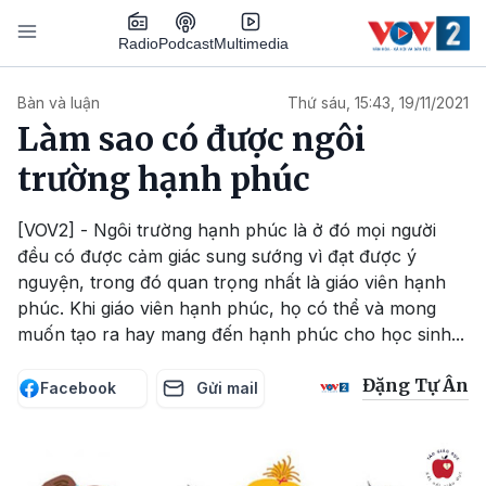
Nhảy đến nội dung
Podcast
Radio
Multimedia
Main navigation
Bàn và luận
Thứ sáu, 15:43, 19/11/2021
Làm sao có được ngôi
trường hạnh phúc
[VOV2] - Ngôi trường hạnh phúc là ở đó mọi người
đều có được cảm giác sung sướng vì đạt được ý
nguyện, trong đó quan trọng nhất là giáo viên hạnh
phúc. Khi giáo viên hạnh phúc, họ có thể và mong
muốn tạo ra hay mang đến hạnh phúc cho học sinh...
Đặng Tự Ân
Facebook
Gửi mail