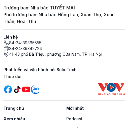
Trưởng ban: Nhà báo TUYẾT MAI
Phó trưởng ban: Nhà báo Hồng Lan, Xuân Thọ, Xuân
Thân, Hoài Thu
Liên hệ
84-24-39365555
84-24-39342724
41-43 phố Bà Triệu, phường Cửa Nam, TP. Hà Nội
Phát triển và vận hành bởi SolidTech
Mạng xã hội
Theo dõi:
Trang chủ
Mới nhất
Xem nhiều
Podcast