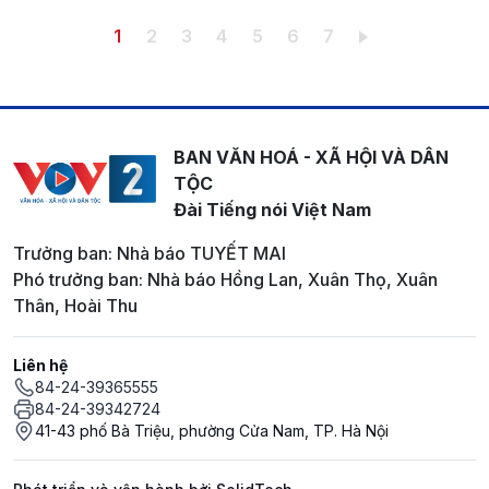
Pagination
Trang hiện thời
Trang
Trang
Trang
Trang
Trang
Trang
1
2
3
4
5
6
7
BAN VĂN HOÁ - XÃ HỘI VÀ DÂN
TỘC
Đài Tiếng nói Việt Nam
Trưởng ban: Nhà báo TUYẾT MAI
Phó trưởng ban: Nhà báo Hồng Lan, Xuân Thọ, Xuân
Thân, Hoài Thu
Liên hệ
84-24-39365555
84-24-39342724
41-43 phố Bà Triệu, phường Cửa Nam, TP. Hà Nội