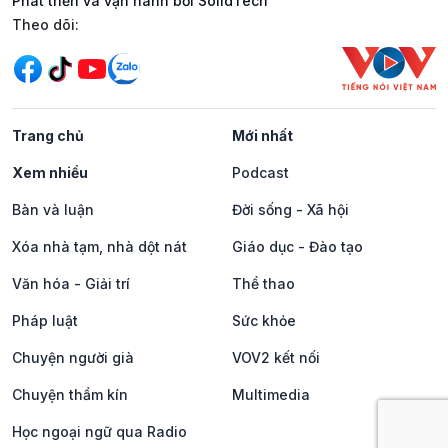
Phát triển và vận hành bởi SolidTech
Mạng xã hội
Theo dõi:
Trang chủ
Mới nhất
Xem nhiều
Podcast
Bàn và luận
Đời sống - Xã hội
Xóa nhà tạm, nhà dột nát
Giáo dục - Đào tạo
Văn hóa - Giải trí
Thể thao
Pháp luật
Sức khỏe
Chuyện người già
VOV2 kết nối
Chuyện thầm kín
Multimedia
Học ngoại ngữ qua Radio