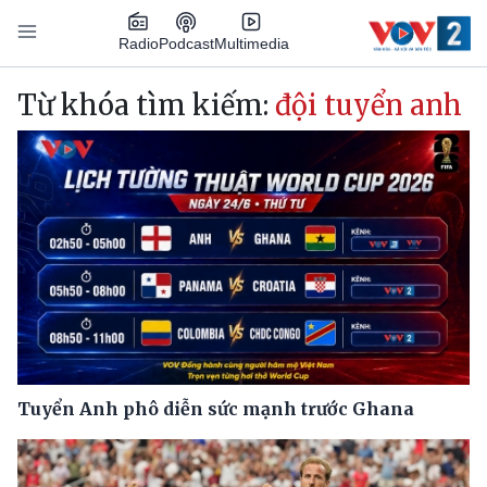
Nhảy đến nội dung
Podcast
Radio
Multimedia
Main navigation
Từ khóa tìm kiếm:
đội tuyển anh
Tuyển Anh phô diễn sức mạnh trước Ghana