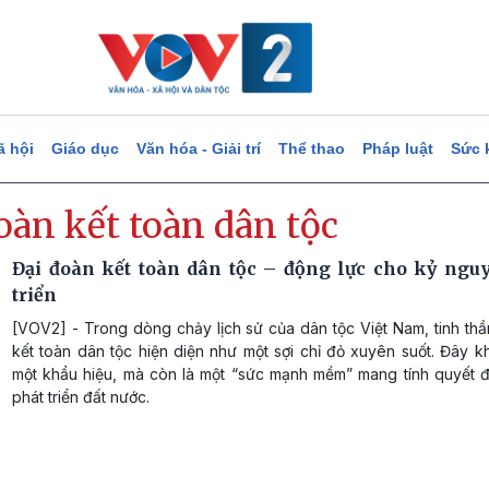
ã hội
Giáo dục
Văn hóa - Giải trí
Thể thao
Pháp luật
Sức 
oàn kết toàn dân tộc
Đại đoàn kết toàn dân tộc – động lực cho kỷ ngu
triển
[VOV2] - Trong dòng chảy lịch sử của dân tộc Việt Nam, tinh th
kết toàn dân tộc hiện diện như một sợi chỉ đỏ xuyên suốt. Đây k
một khẩu hiệu, mà còn là một “sức mạnh mềm” mang tính quyết đị
phát triển đất nước.