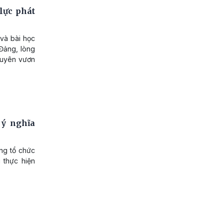
lực phát
 và bài học
 Đảng, lòng
guyên vươn
 ý nghĩa
ảng tổ chức
i thực hiện