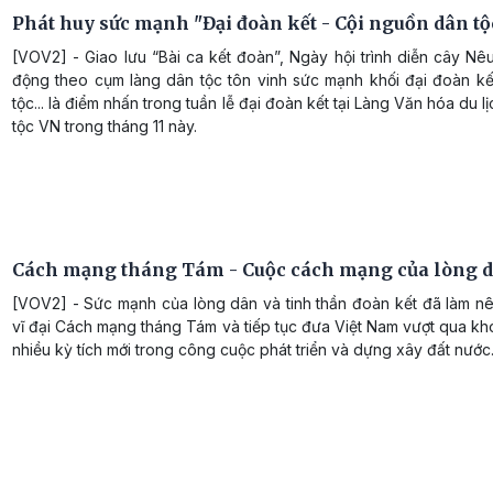
Phát huy sức mạnh "Đại đoàn kết - Cội nguồn dân tộ
[VOV2] - Giao lưu “Bài ca kết đoàn”, Ngày hội trình diễn cây Nê
động theo cụm làng dân tộc tôn vinh sức mạnh khối đại đoàn kế
tộc... là điểm nhấn trong tuần lễ đại đoàn kết tại Làng Văn hóa du l
tộc VN trong tháng 11 này.
Cách mạng tháng Tám - Cuộc cách mạng của lòng 
[VOV2] - Sức mạnh của lòng dân và tinh thần đoàn kết đã làm nê
vĩ đại Cách mạng tháng Tám và tiếp tục đưa Việt Nam vượt qua kh
nhiều kỳ tích mới trong công cuộc phát triển và dựng xây đất nước