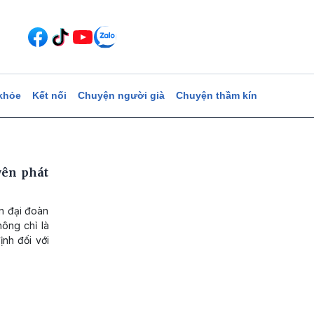
khỏe
Kết nối
Chuyện người già
Chuyện thầm kín
yên phát
ần đại đoàn
hông chỉ là
nh đối với