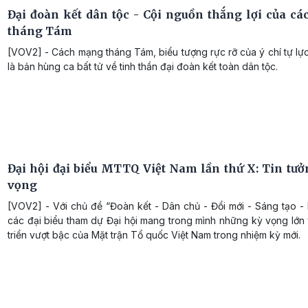
Đại đoàn kết dân tộc - Cội nguồn thắng lợi của c
tháng Tám
[VOV2] - Cách mạng tháng Tám, biểu tượng rực rỡ của ý chí tự lự
là bản hùng ca bất tử về tinh thần đại đoàn kết toàn dân tộc.
Đại hội đại biểu MTTQ Việt Nam lần thứ X: Tin tưở
vọng
[VOV2] - Với chủ đề “Đoàn kết - Dân chủ - Đổi mới - Sáng tạo - P
các đại biểu tham dự Đại hội mang trong mình những kỳ vọng lớn
triển vượt bậc của Mặt trận Tổ quốc Việt Nam trong nhiệm kỳ mới.