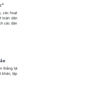
c"
u, các hoạt
t toàn dân
ịch các dân
dân
n thắng lợi
ó khăn, lập
.