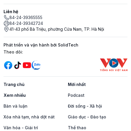
Liên hệ
84-24-39365555
84-24-39342724
41-43 phố Bà Triệu, phường Cửa Nam, TP. Hà Nội
Phát triển và vận hành bởi SolidTech
Mạng xã hội
Theo dõi:
Trang chủ
Mới nhất
Xem nhiều
Podcast
Bàn và luận
Đời sống - Xã hội
Xóa nhà tạm, nhà dột nát
Giáo dục - Đào tạo
Văn hóa - Giải trí
Thể thao