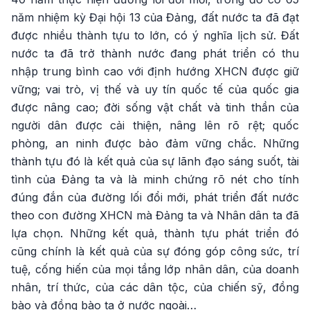
năm nhiệm kỳ Đại hội 13 của Đảng, đất nước ta đã đạt
được nhiều thành tựu to lớn, có ý nghĩa lịch sử. Đất
nước ta đã trở thành nước đang phát triển có thu
nhập trung bình cao với định hướng XHCN được giữ
vững; vai trò, vị thế và uy tín quốc tế của quốc gia
được nâng cao; đời sống vật chất và tinh thần của
người dân được cải thiện, nâng lên rõ rệt; quốc
phòng, an ninh được bảo đảm vững chắc. Những
thành tựu đó là kết quả của sự lãnh đạo sáng suốt, tài
tình của Đảng ta và là minh chứng rõ nét cho tính
đúng đắn của đường lối đổi mới, phát triển đất nước
theo con đường XHCN mà Đảng ta và Nhân dân ta đã
lựa chọn. Những kết quả, thành tựu phát triển đó
cũng chính là kết quả của sự đóng góp công sức, trí
tuệ, cống hiến của mọi tầng lớp nhân dân, của doanh
nhân, trí thức, của các dân tộc, của chiến sỹ, đồng
bào và đồng bào ta ở nước ngoài…