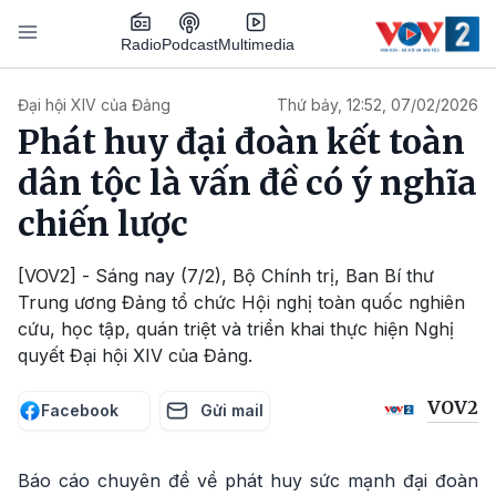
Nhảy đến nội dung
Podcast
Radio
Multimedia
Main navigation
Đại hội XIV của Đảng
Thứ bảy, 12:52, 07/02/2026
Phát huy đại đoàn kết toàn
dân tộc là vấn đề có ý nghĩa
chiến lược
[VOV2] - Sáng nay (7/2), Bộ Chính trị, Ban Bí thư
Trung ương Đảng tổ chức Hội nghị toàn quốc nghiên
cứu, học tập, quán triệt và triển khai thực hiện Nghị
quyết Đại hội XIV của Đảng.
VOV2
Facebook
Gửi mail
Báo cáo chuyên đề về phát huy sức mạnh đại đoàn