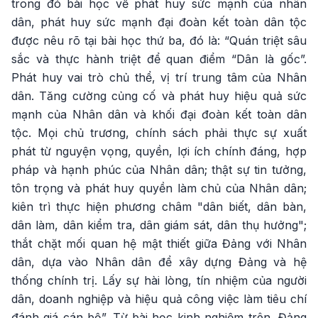
trong đó bài học về phát huy sức mạnh của nhân
dân, phát huy sức mạnh đại đoàn kết toàn dân tộc
được nêu rõ tại bài học thứ ba, đó là: “Quán triệt sâu
sắc và thực hành triệt để quan điểm “Dân là gốc”.
Phát huy vai trò chủ thể, vị trí trung tâm của Nhân
dân. Tăng cường củng cố và phát huy hiệu quả sức
mạnh của Nhân dân và khối đại đoàn kết toàn dân
tộc. Mọi chủ trương, chính sách phải thực sự xuất
phát từ nguyện vọng, quyền, lợi ích chính đáng, hợp
pháp và hạnh phúc của Nhân dân; thật sự tin tưởng,
tôn trọng và phát huy quyền làm chủ của Nhân dân;
kiên trì thực hiện phương châm "dân biết, dân bàn,
dân làm, dân kiểm tra, dân giám sát, dân thụ hưởng";
thắt chặt mối quan hệ mật thiết giữa Đảng với Nhân
dân, dựa vào Nhân dân để xây dựng Đảng và hệ
thống chính trị. Lấy sự hài lòng, tín nhiệm của người
dân, doanh nghiệp và hiệu quả công việc làm tiêu chí
đánh giá cán bộ”. Từ bài học kinh nghiệm trên, Đảng