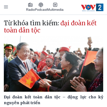
Nhảy đến nội dung
Podcast
Radio
Multimedia
Main navigation
Từ khóa tìm kiếm:
đại đoàn kết
toàn dân tộc
Đại đoàn kết toàn dân tộc – động lực cho kỷ
nguyên phát triển