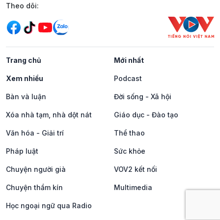
Mạng xã hội
Theo dõi:
Trang chủ
Mới nhất
Xem nhiều
Podcast
Bàn và luận
Đời sống - Xã hội
Xóa nhà tạm, nhà dột nát
Giáo dục - Đào tạo
Văn hóa - Giải trí
Thể thao
Pháp luật
Sức khỏe
Chuyện người già
VOV2 kết nối
Chuyện thầm kín
Multimedia
Học ngoại ngữ qua Radio