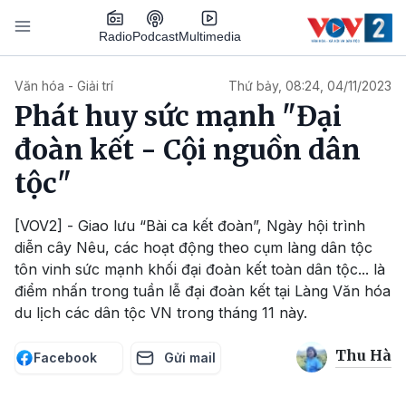
Nhảy đến nội dung
Podcast
Radio
Multimedia
Main navigation
Văn hóa - Giải trí
Thứ bảy, 08:24, 04/11/2023
Phát huy sức mạnh "Đại
đoàn kết - Cội nguồn dân
tộc"
[VOV2] - Giao lưu “Bài ca kết đoàn”, Ngày hội trình
diễn cây Nêu, các hoạt động theo cụm làng dân tộc
tôn vinh sức mạnh khối đại đoàn kết toàn dân tộc... là
điểm nhấn trong tuần lễ đại đoàn kết tại Làng Văn hóa
du lịch các dân tộc VN trong tháng 11 này.
Thu Hà
Facebook
Gửi mail