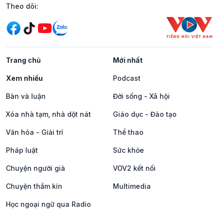
Mạng xã hội
Theo dõi:
Trang chủ
Mới nhất
Xem nhiều
Podcast
Bàn và luận
Đời sống - Xã hội
Xóa nhà tạm, nhà dột nát
Giáo dục - Đào tạo
Văn hóa - Giải trí
Thể thao
Pháp luật
Sức khỏe
Chuyện người già
VOV2 kết nối
Chuyện thầm kín
Multimedia
Học ngoại ngữ qua Radio