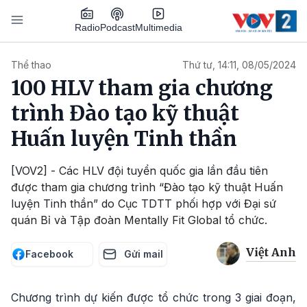
Nhảy đến nội dung
Podcast
Radio
Multimedia
Main navigation
Thể thao
Thứ tư, 14:11, 08/05/2024
100 HLV tham gia chương
trình Đào tạo kỹ thuật
Huấn luyện Tinh thần
[VOV2] - Các HLV đội tuyển quốc gia lần đầu tiên
được tham gia chương trình “Đào tạo kỹ thuật Huấn
luyện Tinh thần” do Cục TDTT phối hợp với Đại sứ
quán Bỉ và Tập đoàn Mentally Fit Global tổ chức.
Việt Anh
Facebook
Gửi mail
Chương trình dự kiến được tổ chức trong 3 giai đoạn,