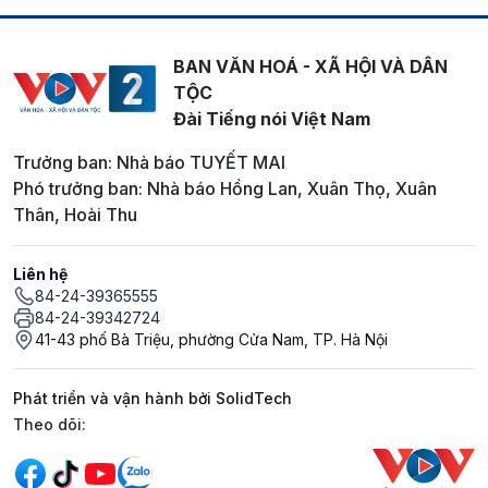
BAN VĂN HOÁ - XÃ HỘI VÀ DÂN
TỘC
Đài Tiếng nói Việt Nam
Trưởng ban: Nhà báo TUYẾT MAI
Phó trưởng ban: Nhà báo Hồng Lan, Xuân Thọ, Xuân
Thân, Hoài Thu
Liên hệ
84-24-39365555
84-24-39342724
41-43 phố Bà Triệu, phường Cửa Nam, TP. Hà Nội
Phát triển và vận hành bởi SolidTech
Mạng xã hội
Theo dõi: