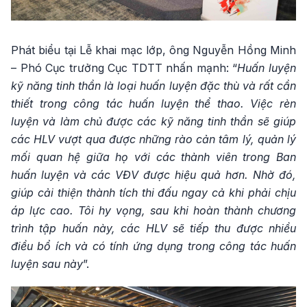
Phát biểu tại Lễ khai mạc lớp, ông Nguyễn Hồng Minh
– Phó Cục trưởng Cục TDTT nhấn mạnh: “
Huấn luyện
kỹ năng tinh thần là loại huấn luyện đặc thù và rất cần
thiết trong công tác huấn luyện thể thao. Việc rèn
luyện và làm chủ được các kỹ năng tinh thần sẽ giúp
các HLV vượt qua được những rào cản tâm lý, quản lý
mối quan hệ giữa họ với các thành viên trong Ban
huấn luyện và các VĐV được hiệu quả hơn. Nhờ đó,
giúp cải thiện thành tích thi đấu ngay cả khi phải chịu
áp lực cao. Tôi hy vọng, sau khi hoàn thành chương
trình tập huấn này, các HLV sẽ tiếp thu được nhiều
điều bổ ích và có tính ứng dụng trong công tác huấn
luyện sau này
”.