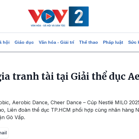
ã hội
Giáo dục
Văn hóa - Giải trí
Thể thao
Pháp luật
Sức 
ia tranh tài tại Giải thể dục A
robic, Aerobic Dance, Cheer Dance – Cúp Nestlé MILO 202
ao, Liên đoàn thể dục TP.HCM phối hợp cùng nhãn hàng Ne
ận Gò Vấp.
mail