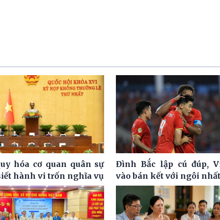
uy hóa cơ quan quân sự
Đình Bắc lập cú đúp, 
siết hành vi trốn nghĩa vụ
vào bán kết với ngôi nhấ