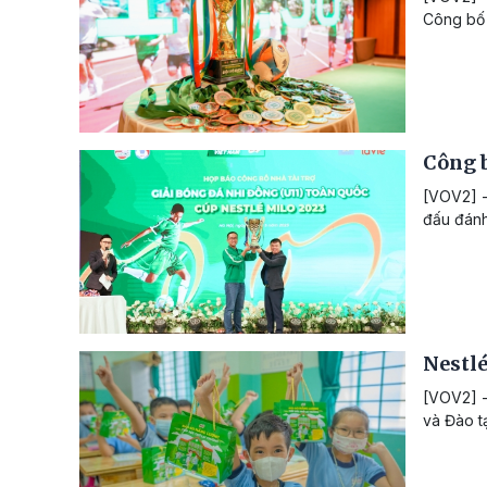
Công bố 
Công b
[VOV2] -
đấu đánh
Nestlé
[VOV2] -
và Đào tạ