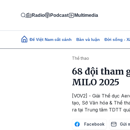
Nhảy đến nội dung
Radio
Podcast
Multimedia
Main navigation
Để Việt Nam cất cánh
Bàn và luận
Đời sống - X
Thể thao
68 đội tham g
MILO 2025
[VOV2] - Giải Thể dục Ae
tạo, Sở Văn hóa & Thể th
ra tại Trung tâm TDTT qu
Facebook
Gửi 