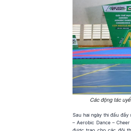
Các động tác uyển
Sau hai ngày thi đấu đầy
– Aerobic Dance – Cheer 
được trao cho các đội 