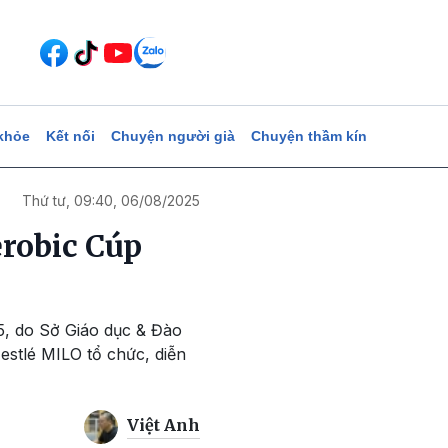
khỏe
Kết nối
Chuyện người già
Chuyện thầm kín
Thứ tư, 09:40, 06/08/2025
erobic Cúp
5, do Sở Giáo dục & Đào
stlé MILO tổ chức, diễn
Việt Anh