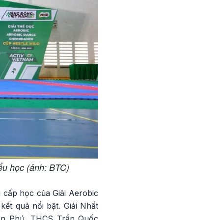
iểu học (ảnh: BTC)
 cấp học của Giải Aerobic
ết quả nổi bật. Giải Nhất
rần Phú, THCS Trần Quốc