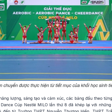
 chuyển được thực hiện từ tiết mục của khối học sinh t
 năng lượng, sáng tạo và cảm xúc, các bảng đấu theo từng
Dance Cúp Nestlé MILO lần thứ 8 đã khép lại với những k
thi đến từ Trường THPT Nguyễn Thượng Hiền, THPT T