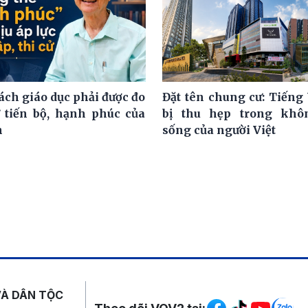
ách giáo dục phải được đo
Đặt tên chung cư: Tiếng 
 tiến bộ, hạnh phúc của
bị thu hẹp trong khô
h
sống của người Việt
Mạng xã hội
VÀ DÂN TỘC