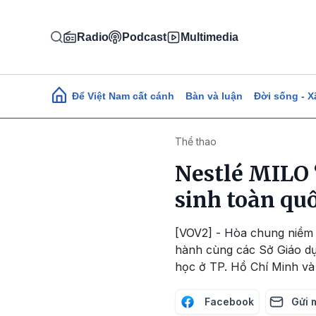
Nhảy đến nội dung
Radio
Podcast
Multimedia
Main navigation
Để Việt Nam cất cánh
Bàn và luận
Đời sống - X
Thể thao
Nestlé MILO “
sinh toàn qu
[VOV2] - Hòa chung niềm 
hành cùng các Sở Giáo dục
học ở TP. Hồ Chí Minh và
Facebook
Gửi 