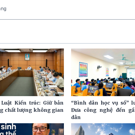
ăng
 Luật Kiến trúc: Giữ bản
“Bình dân học vụ số” l
ng chất lượng không gian
Đưa công nghệ đến gầ
dân