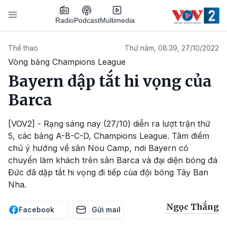
Nhảy đến nội dung
Podcast
Radio
Multimedia
Main navigation
Thể thao
Thứ năm, 08:39, 27/10/2022
Vòng bảng Champions League
Bayern dập tắt hi vọng của
Barca
[VOV2] - Rạng sáng nay (27/10) diễn ra lượt trận thứ
5, các bảng A-B-C-D, Champions League. Tâm điểm
chú ý hướng về sân Nou Camp, nơi Bayern có
chuyến làm khách trên sân Barca và đại diện bóng đá
Đức đã dập tắt hi vọng đi tiếp của đội bóng Tây Ban
Nha.
Ngọc Thắng
Facebook
Gửi mail