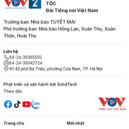
TỘC
Đài Tiếng nói Việt Nam
Trưởng ban: Nhà báo TUYẾT MAI
Phó trưởng ban: Nhà báo Hồng Lan, Xuân Thọ, Xuân
Thân, Hoài Thu
Liên hệ
84-24-39365555
84-24-39342724
41-43 phố Bà Triệu, phường Cửa Nam, TP. Hà Nội
Phát triển và vận hành bởi SolidTech
Mạng xã hội
Theo dõi:
Trang chủ
Mới nhất