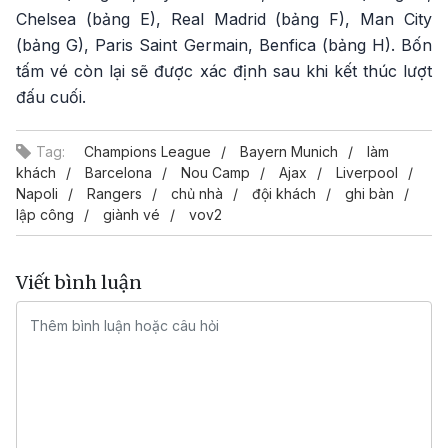
Chelsea (bảng E), Real Madrid (bảng F), Man City
(bảng G), Paris Saint Germain, Benfica (bảng H). Bốn
tấm vé còn lại sẽ được xác định sau khi kết thúc lượt
đấu cuối.
Tag:
Champions League
Bayern Munich
làm
khách
Barcelona
Nou Camp
Ajax
Liverpool
Napoli
Rangers
chủ nhà
đội khách
ghi bàn
lập công
giành vé
vov2
Viết bình luận