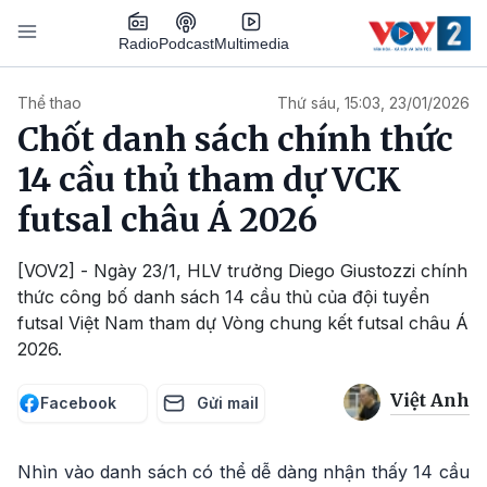
Nhảy đến nội dung
Podcast
Radio
Multimedia
Main navigation
Thể thao
Thứ sáu, 15:03, 23/01/2026
Chốt danh sách chính thức
14 cầu thủ tham dự VCK
futsal châu Á 2026
[VOV2] - Ngày 23/1, HLV trưởng Diego Giustozzi chính
thức công bố danh sách 14 cầu thủ của đội tuyển
futsal Việt Nam tham dự Vòng chung kết futsal châu Á
2026.
Việt Anh
Facebook
Gửi mail
Nhìn vào danh sách có thể dễ dàng nhận thấy 14 cầu