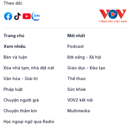
Mạng xã hội
Theo dõi:
Trang chủ
Mới nhất
Xem nhiều
Podcast
Bàn và luận
Đời sống - Xã hội
Xóa nhà tạm, nhà dột nát
Giáo dục - Đào tạo
Văn hóa - Giải trí
Thể thao
Pháp luật
Sức khỏe
Chuyện người già
VOV2 kết nối
Chuyện thầm kín
Multimedia
Học ngoại ngữ qua Radio