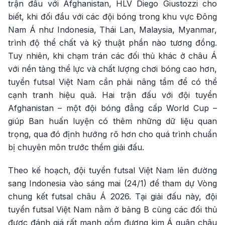
trận đấu với Afghanistan, HLV Diego Giustozzi cho
biết, khi đối đầu với các đội bóng trong khu vực Đông
Nam Á như Indonesia, Thái Lan, Malaysia, Myanmar,
trình độ thể chất và kỹ thuật phần nào tương đồng.
Tuy nhiên, khi chạm trán các đối thủ khác ở châu Á
với nền tảng thể lực và chất lượng chơi bóng cao hơn,
tuyển futsal Việt Nam cần phải nâng tầm để có thể
cạnh tranh hiệu quả. Hai trận đấu với đội tuyển
Afghanistan – một đội bóng đẳng cấp World Cup –
giúp Ban huấn luyện có thêm những dữ liệu quan
trọng, qua đó định hướng rõ hơn cho quá trình chuẩn
bị chuyên môn trước thềm giải đấu.
Theo kế hoạch, đội tuyển futsal Việt Nam lên đường
sang Indonesia vào sáng mai (24/1) để tham dự Vòng
chung kết futsal châu Á 2026. Tại giải đấu này, đội
tuyển futsal Việt Nam nằm ở bảng B cùng các đối thủ
được đánh giá rất mạnh gồm đương kim Á quân châu