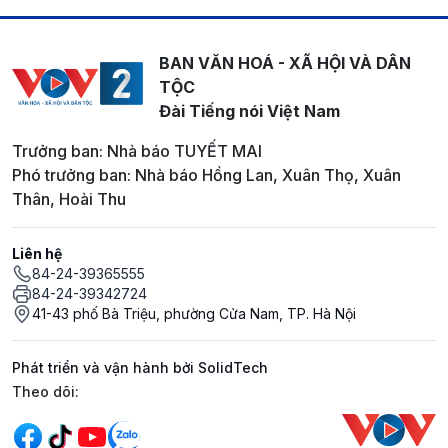
BAN VĂN HOÁ - XÃ HỘI VÀ DÂN
TỘC
Đài Tiếng nói Việt Nam
Trưởng ban: Nhà báo TUYẾT MAI
Phó trưởng ban: Nhà báo Hồng Lan, Xuân Thọ, Xuân
Thân, Hoài Thu
Liên hệ
84-24-39365555
84-24-39342724
41-43 phố Bà Triệu, phường Cửa Nam, TP. Hà Nội
Phát triển và vận hành bởi SolidTech
Mạng xã hội
Theo dõi: