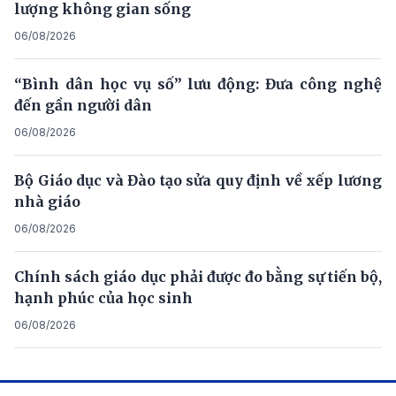
lượng không gian sống
06/08/2026
“Bình dân học vụ số” lưu động: Đưa công nghệ
đến gần người dân
06/08/2026
Bộ Giáo dục và Đào tạo sửa quy định về xếp lương
nhà giáo
06/08/2026
Chính sách giáo dục phải được đo bằng sự tiến bộ,
hạnh phúc của học sinh
06/08/2026