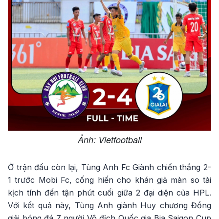
Ảnh: Vietfootball
Ở trận đấu còn lại, Tùng Anh Fc Giành chiến thắng 2-
1 trước Mobi Fc, cống hiến cho khán giả màn so tài
kịch tính đến tận phút cuối giữa 2 đại diện của HPL.
Với kết quả này, Tùng Anh giành Huy chương Đồng
giải bóng đá 7 người Vô địch Quốc gia Bia Saigon Cup