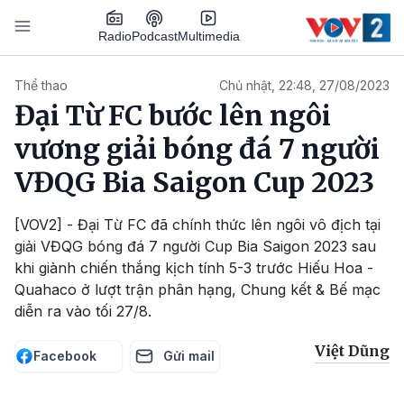
Nhảy đến nội dung
Podcast
Radio
Multimedia
Main navigation
Thể thao
Chủ nhật, 22:48, 27/08/2023
Đại Từ FC bước lên ngôi
vương giải bóng đá 7 người
VĐQG Bia Saigon Cup 2023
[VOV2] - Đại Từ FC đã chính thức lên ngôi vô địch tại
giải VĐQG bóng đá 7 người Cup Bia Saigon 2023 sau
khi giành chiến thắng kịch tính 5-3 trước Hiếu Hoa -
Quahaco ở lượt trận phân hạng, Chung kết & Bế mạc
diễn ra vào tối 27/8.
Việt Dũng
Facebook
Gửi mail