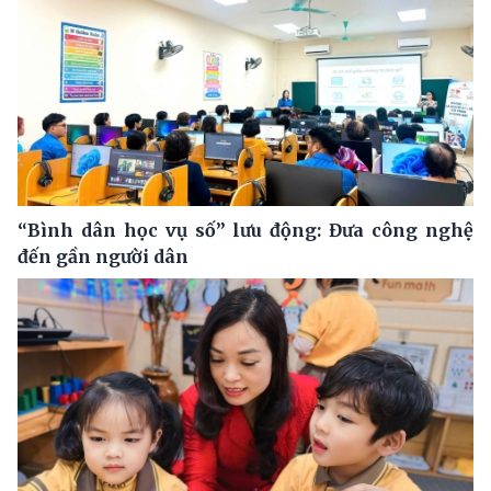
“Bình dân học vụ số” lưu động: Đưa công nghệ
đến gần người dân