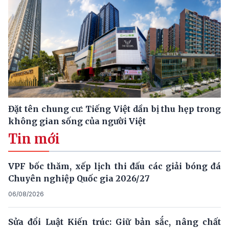
Đặt tên chung cư: Tiếng Việt dần bị thu hẹp trong
không gian sống của người Việt
Tin mới
VPF bốc thăm, xếp lịch thi đấu các giải bóng đá
Chuyên nghiệp Quốc gia 2026/27
06/08/2026
Sửa đổi Luật Kiến trúc: Giữ bản sắc, nâng chất