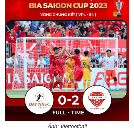
Ảnh: Vietfootball