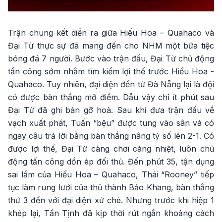
Trận chung kết diễn ra giữa Hiếu Hoa – Quahaco và
Đại Từ thực sự đã mang đến cho NHM một bữa tiệc
bóng đá 7 người. Bước vào trận đấu, Đại Từ chủ động
tấn công sớm nhằm tìm kiếm lợi thế trước Hiếu Hoa -
Quahaco. Tuy nhiên, đại diện đến từ Đà Nẵng lại là đội
có được bàn thắng mở điểm. Dẫu vậy chỉ ít phút sau
Đại Từ đã ghi bàn gỡ hoà. Sau khi đưa trận đấu về
vạch xuất phát, Tuấn “bệu” được tung vào sân và có
ngay câu trả lời bằng bàn thắng nâng tỷ số lên 2-1. Có
được lợi thế, Đại Từ càng chơi càng nhiệt, luôn chủ
động tấn công dồn ép đối thủ. Đến phút 35, tận dụng
sai lầm của Hiếu Hoa – Quahaco, Thái “Rooney” tiếp
tục làm rung lưới của thủ thành Bảo Khang, bàn thắng
thứ 3 đến với đại diện xứ chè. Nhưng trước khi hiệp 1
khép lại, Tấn Tịnh đã kịp thời rút ngắn khoảng cách