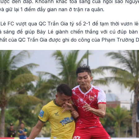
được đền đáp. Khoảnh khắc tỏa sáng của ngôi sao Nguy
 giữ lại 1 điểm đầy gian nan ở trận ra quân.
 Lé FC vượt qua QC Trần Gia tỷ số 2-1 để tạm thời vươn 
ả sáng để giúp Bảy Lé giành chiến thắng với cú đúp bàn
nhất của QC Trần Gia được ghi do công của Phạm Trường D