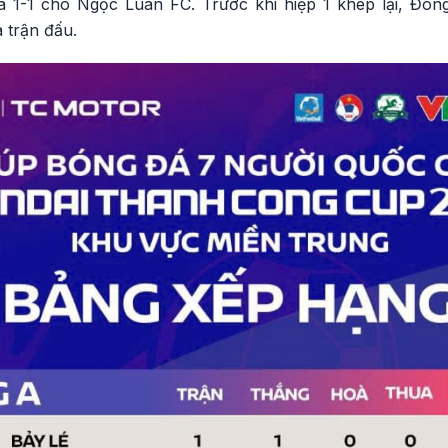
 1-1 cho Ngọc Luân FC. Trước khi hiệp 1 khép lại, Đôn
a trận đấu.