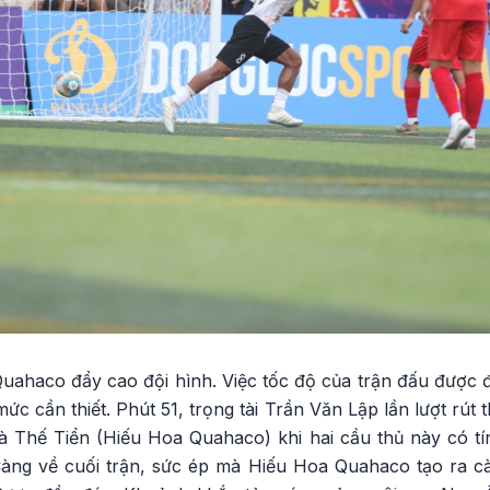
uahaco đẩy cao đội hình. Việc tốc độ của trận đấu được
ức cần thiết. Phút 51, trọng tài Trần Văn Lập lần lượt rú
 Thế Tiển (Hiếu Hoa Quahaco) khi hai cầu thủ này có tí
àng về cuối trận, sức ép mà Hiếu Hoa Quahaco tạo ra c