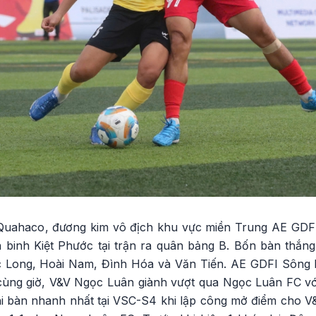
 Quahaco, đương kim vô địch khu vực miền Trung AE GDF
n binh Kiệt Phước tại trận ra quân bảng B. Bốn bàn thắ
c Long, Hoài Nam, Đình Hóa và Văn Tiến. AE GDFI Sông 
 cùng giờ, V&V Ngọc Luân giành vượt qua Ngọc Luân FC với
hi bàn nhanh nhất tại VSC-S4 khi lập công mở điểm cho V&