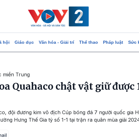
ã hội
Giáo dục
Văn hóa - Giải trí
Thể thao
Pháp luật
Sức 
c miền Trung
a Quahaco chật vật giữ được 1
co, đội đương kim vô địch Cúp bóng đá 7 người quốc gia
ường Hưng Thế Gia tỷ số 1-1 tại trận ra quân mùa giải 20
mail