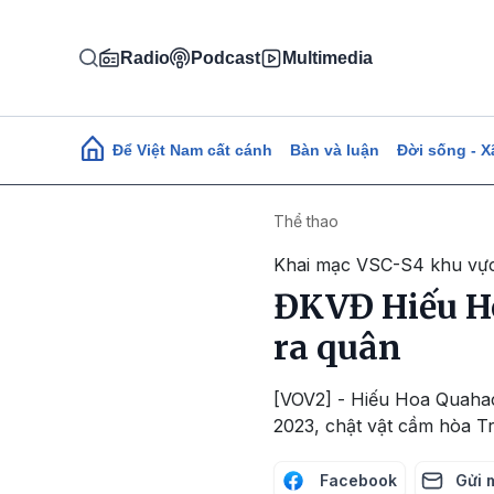
Nhảy đến nội dung
Radio
Podcast
Multimedia
Main navigation
Để Việt Nam cất cánh
Bàn và luận
Đời sống - X
Thể thao
Khai mạc VSC-S4 khu vự
ĐKVĐ Hiếu Ho
ra quân
[VOV2] - Hiếu Hoa Quaha
2023, chật vật cầm hòa Tr
Facebook
Gửi 