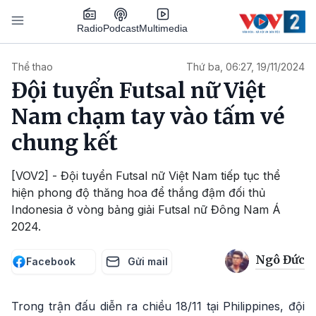
Nhảy đến nội dung
Podcast
Radio
Multimedia
Main navigation
Thể thao
Thứ ba, 06:27, 19/11/2024
Đội tuyển Futsal nữ Việt
Nam chạm tay vào tấm vé
chung kết
[VOV2] - Đội tuyển Futsal nữ Việt Nam tiếp tục thể
hiện phong độ thăng hoa để thắng đậm đối thủ
Indonesia ở vòng bảng giải Futsal nữ Đông Nam Á
2024.
Ngô Đức
Facebook
Gửi mail
Trong trận đấu diễn ra chiều 18/11 tại Philippines, đội