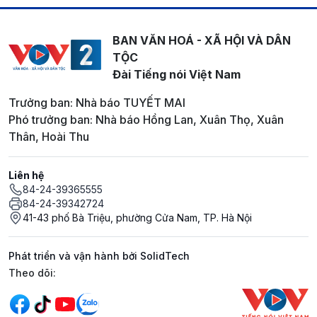
BAN VĂN HOÁ - XÃ HỘI VÀ DÂN
TỘC
Đài Tiếng nói Việt Nam
Trưởng ban: Nhà báo TUYẾT MAI
Phó trưởng ban: Nhà báo Hồng Lan, Xuân Thọ, Xuân
Thân, Hoài Thu
Liên hệ
84-24-39365555
84-24-39342724
41-43 phố Bà Triệu, phường Cửa Nam, TP. Hà Nội
Phát triển và vận hành bởi SolidTech
Mạng xã hội
Theo dõi: