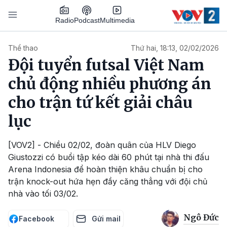
Nhảy đến nội dung
Podcast
Radio
Multimedia
Main navigation
Thể thao
Thứ hai, 18:13, 02/02/2026
Đội tuyển futsal Việt Nam
chủ động nhiều phương án
cho trận tứ kết giải châu
lục
[VOV2] - Chiều 02/02, đoàn quân của HLV Diego
Giustozzi có buổi tập kéo dài 60 phút tại nhà thi đấu
Arena Indonesia để hoàn thiện khâu chuẩn bị cho
trận knock-out hứa hẹn đầy căng thẳng với đội chủ
nhà vào tối 03/02.
Ngô Đức
Facebook
Gửi mail