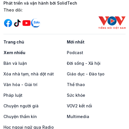
Phát triển và vận hành bởi SolidTech
Mạng xã hội
Theo dõi:
Trang chủ
Mới nhất
Xem nhiều
Podcast
Bàn và luận
Đời sống - Xã hội
Xóa nhà tạm, nhà dột nát
Giáo dục - Đào tạo
Văn hóa - Giải trí
Thể thao
Pháp luật
Sức khỏe
Chuyện người già
VOV2 kết nối
Chuyện thầm kín
Multimedia
Học ngoại ngữ qua Radio