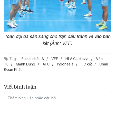
Toàn đội đã sẵn sàng cho trận đấu tranh vé vào bán
kết (Ảnh: VFF)
Tag:
Futsal châu Á
VFF
HLV Giustozzi
Văn
Tú
Mạnh Dũng
AFC
Indonesia
Tứ kết
Châu
Đoàn Phát
Viết bình luận