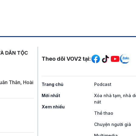
Mạng xã hội
VÀ DÂN TỘC
Theo dõi VOV2 tại:
uân Thân, Hoài
Trang chủ
Podcast
Mới nhất
Xóa nhà tạm, nhà d
nát
Xem nhiều
Thể thao
Chuyện người già
Multimedia