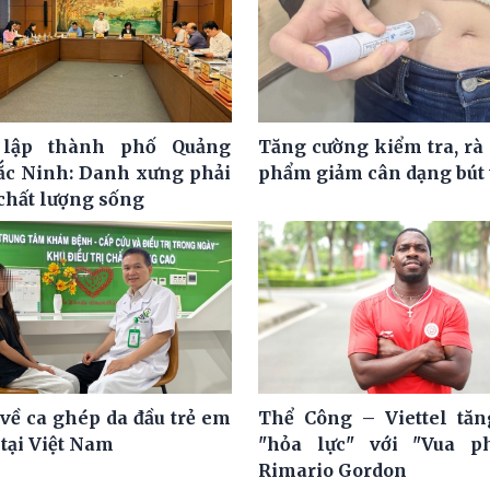
lập thành phố Quảng
Tăng cường kiểm tra, rà 
ắc Ninh: Danh xưng phải
phẩm giảm cân dạng bút
 chất lượng sống
về ca ghép da đầu trẻ em
Thể Công – Viettel tă
 tại Việt Nam
"hỏa lực" với "Vua ph
Rimario Gordon