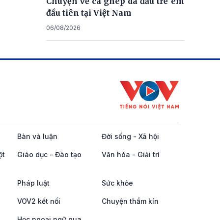
Chuyện về ca ghép da đầu trẻ em
đầu tiên tại Việt Nam
06/08/2026
Bàn và luận
Đời sống - Xã hội
ột
Giáo dục - Đào tạo
Văn hóa - Giải trí
Pháp luật
Sức khỏe
VOV2 kết nối
Chuyện thầm kín
Học ngoại ngữ qua