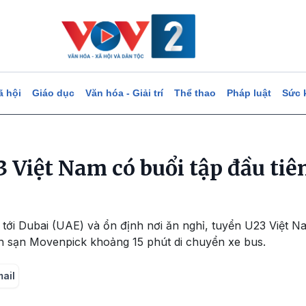
ã hội
Giáo dục
Văn hóa - Giải trí
Thể thao
Pháp luật
Sức 
 Việt Nam có buổi tập đầu tiê
 tới Dubai (UAE) và ổn định nơi ăn nghỉ, tuyển U23 Việt N
ch sạn Movenpick khoảng 15 phút di chuyển xe bus.
mail