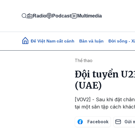
Nhảy đến nội dung
Radio
Podcast
Multimedia
Main navigation
Để Việt Nam cất cánh
Bàn và luận
Đời sống - X
Thể thao
Đội tuyển U23
(UAE)
[VOV2] - Sau khi đặt chân
tại một sân tập cách khá
Facebook
Gửi 