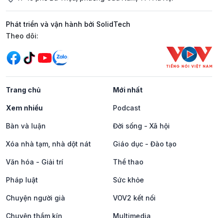
Phát triển và vận hành bởi SolidTech
Mạng xã hội
Theo dõi:
Trang chủ
Mới nhất
Xem nhiều
Podcast
Bàn và luận
Đời sống - Xã hội
Xóa nhà tạm, nhà dột nát
Giáo dục - Đào tạo
Văn hóa - Giải trí
Thể thao
Pháp luật
Sức khỏe
Chuyện người già
VOV2 kết nối
Chuyện thầm kín
Multimedia