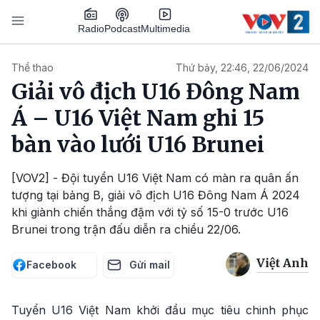
Nhảy đến nội dung
Podcast
Radio
Multimedia
Main navigation
Thể thao
Thứ bảy, 22:46, 22/06/2024
Giải vô địch U16 Đông Nam
Á – U16 Việt Nam ghi 15
bàn vào lưới U16 Brunei
[VOV2] - Đội tuyển U16 Việt Nam có màn ra quân ấn
tượng tại bảng B, giải vô địch U16 Đông Nam Á 2024
khi giành chiến thắng đậm với tỷ số 15-0 trước U16
Brunei trong trận đấu diễn ra chiều 22/06.
Việt Anh
Facebook
Gửi mail
Tuyển U16 Việt Nam khởi đầu mục tiêu chinh phục