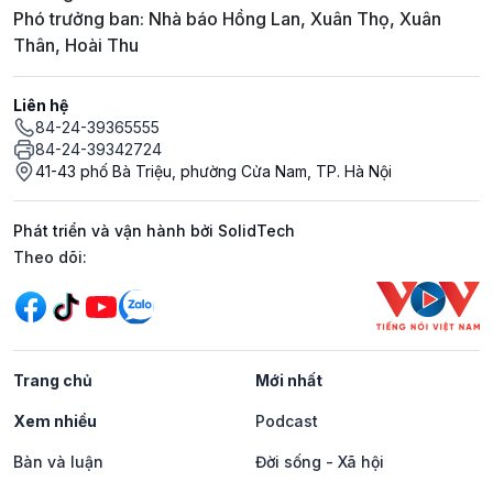
Phó trưởng ban: Nhà báo Hồng Lan, Xuân Thọ, Xuân
Thân, Hoài Thu
Liên hệ
84-24-39365555
84-24-39342724
41-43 phố Bà Triệu, phường Cửa Nam, TP. Hà Nội
Phát triển và vận hành bởi SolidTech
Mạng xã hội
Theo dõi:
Trang chủ
Mới nhất
Xem nhiều
Podcast
Bàn và luận
Đời sống - Xã hội