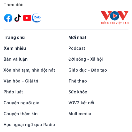
Mạng xã hội
Theo dõi:
Trang chủ
Mới nhất
Xem nhiều
Podcast
Bàn và luận
Đời sống - Xã hội
Xóa nhà tạm, nhà dột nát
Giáo dục - Đào tạo
Văn hóa - Giải trí
Thể thao
Pháp luật
Sức khỏe
Chuyện người già
VOV2 kết nối
Chuyện thầm kín
Multimedia
Học ngoại ngữ qua Radio