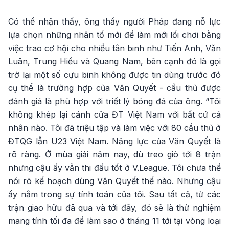
Có thể nhận thấy, ông thầy người Pháp đang nỗ lực
lựa chọn những nhân tố mới để làm mới lối chơi bằng
việc trao cơ hội cho nhiều tân binh như Tiến Anh, Văn
Luân, Trung Hiếu và Quang Nam, bên cạnh đó là gọi
trở lại một số cựu binh không được tin dùng trước đó
cụ thể là trường hợp của Văn Quyết - cầu thủ được
đánh giá là phù hợp với triết lý bóng đá của ông. “Tôi
không khép lại cánh cửa ĐT Việt Nam với bất cứ cá
nhân nào. Tôi đã triệu tập và làm việc với 80 cầu thủ ở
ĐTQG lẫn U23 Việt Nam. Năng lực của Văn Quyết là
rõ ràng. Ở mùa giải năm nay, dù treo giò tới 8 trận
nhưng cậu ấy vẫn thi đấu tốt ở V.League. Tôi chưa thể
nói rõ kế hoạch dùng Văn Quyết thế nào. Nhưng cậu
ấy nằm trong sự tính toán của tôi. Sau tất cả, từ các
trận giao hữu đã qua và tới đây, đó sẽ là thử nghiệm
mang tính tối đa để làm sao ở tháng 11 tới tại vòng loại