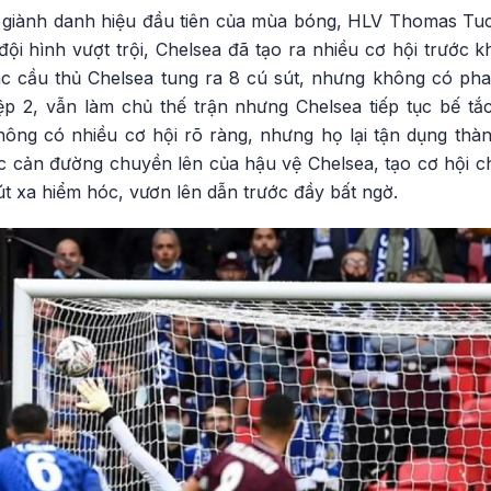
m giành danh hiệu đầu tiên của mùa bóng, HLV Thomas Tuc
đội hình vượt trội, Chelsea đã tạo ra nhiều cơ hội trước 
các cầu thủ Chelsea tung ra 8 cú sút, nhưng không có pha
ệp 2, vẫn làm chủ thế trận nhưng Chelsea tiếp tục bế tắ
không có nhiều cơ hội rõ ràng, nhưng họ lại tận dụng thà
ực cản đường chuyền lên của hậu vệ Chelsea, tạo cơ hội c
 sút xa hiểm hóc, vươn lên dẫn trước đầy bất ngờ.