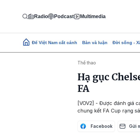
Nhảy đến nội dung
Radio
Podcast
Multimedia
Main navigation
Để Việt Nam cất cánh
Bàn và luận
Đời sống - X
Thể thao
Hạ gục Chelse
FA
[VOV2] - Được đánh giá ca
chung kết FA Cup rạng sá
Facebook
Gửi 