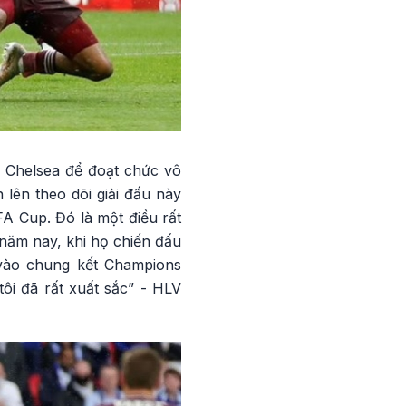
i Chelsea để đoạt chức vô
 lên theo dõi giải đấu này
FA Cup. Đó là một điều rất
i năm nay, khi họ chiến đấu
 vào chung kết Champions
ôi đã rất xuất sắc” - HLV