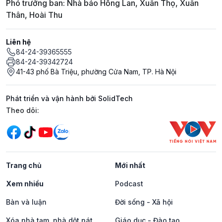
Phó trưởng ban: Nhà báo Hồng Lan, Xuân Thọ, Xuân
Thân, Hoài Thu
Liên hệ
84-24-39365555
84-24-39342724
41-43 phố Bà Triệu, phường Cửa Nam, TP. Hà Nội
Phát triển và vận hành bởi SolidTech
Mạng xã hội
Theo dõi:
Trang chủ
Mới nhất
Xem nhiều
Podcast
Bàn và luận
Đời sống - Xã hội
Xóa nhà tạm, nhà dột nát
Giáo dục - Đào tạo