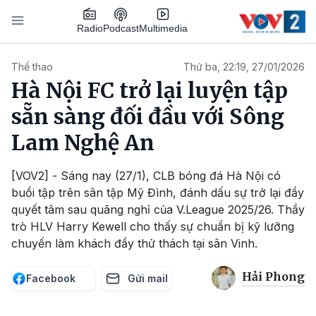
Nhảy đến nội dung
Podcast
Radio
Multimedia
Main navigation
Thể thao
Thứ ba, 22:19, 27/01/2026
Hà Nội FC trở lại luyện tập
sẵn sàng đối đầu với Sông
Lam Nghệ An
[VOV2] - Sáng nay (27/1), CLB bóng đá Hà Nội có
buổi tập trên sân tập Mỹ Đình, đánh dấu sự trở lại đầy
quyết tâm sau quãng nghỉ của V.League 2025/26. Thầy
trò HLV Harry Kewell cho thấy sự chuẩn bị kỹ lưỡng
chuyến làm khách đầy thử thách tại sân Vinh.
Hải Phong
Facebook
Gửi mail