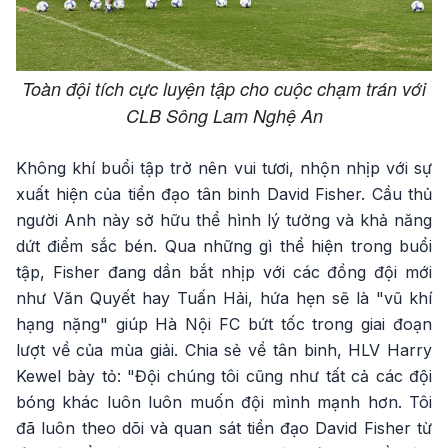
Toàn đội tích cực luyện tập cho cuộc chạm trán với
CLB Sông Lam Nghệ An
Không khí buổi tập trở nên vui tươi, nhộn nhịp với sự
xuất hiện của tiền đạo tân binh David Fisher. Cầu thủ
người Anh này sở hữu thể hình lý tưởng và khả năng
dứt điểm sắc bén. Qua những gì thể hiện trong buổi
tập, Fisher đang dần bắt nhịp với các đồng đội mới
như Văn Quyết hay Tuấn Hải, hứa hẹn sẽ là "vũ khí
hạng nặng" giúp Hà Nội FC bứt tốc trong giai đoạn
lượt về của mùa giải. Chia sẻ về tân binh, HLV Harry
Kewel bày tỏ: "Đội chúng tôi cũng như tất cả các đội
bóng khác luôn luôn muốn đội mình mạnh hơn. Tôi
đã luôn theo dõi và quan sát tiền đạo David Fisher từ