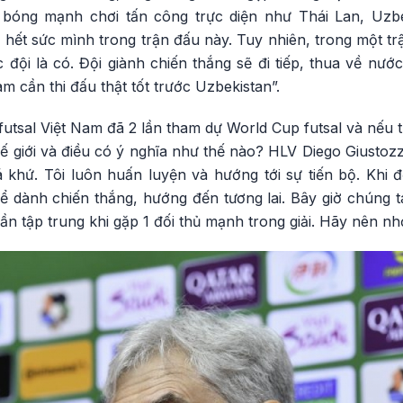
óng mạnh chơi tấn công trực diện như Thái Lan, Uzbe
hết sức mình trong trận đấu này. Tuy nhiên, trong một trận
 đội là có. Đội giành chiến thắng sẽ đi tiếp, thua về nước
am cần thi đấu thật tốt trước Uzbekistan”.
futsal Việt Nam đã 2 lần tham dự World Cup futsal và nếu t
hế giới và điều có ý nghĩa như thế nào? HLV Diego Giustoz
khứ. Tôi luôn huấn luyện và hướng tới sự tiến bộ. Khi đế
ể dành chiến thắng, hướng đến tương lai. Bây giờ chúng t
ần tập trung khi gặp 1 đối thủ mạnh trong giải. Hãy nên n