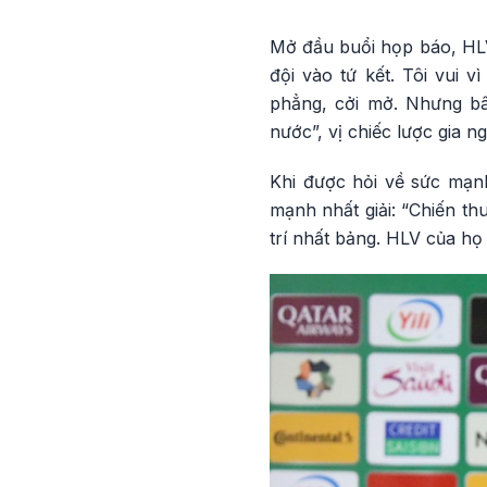
Mở đầu buổi họp báo, HLV 
đội vào tứ kết. Tôi vui v
phẳng, cởi mở. Nhưng bây
nước”, vị chiếc lược gia n
Khi được hỏi về sức mạnh
mạnh nhất giải: “Chiến th
trí nhất bảng. HLV của họ l