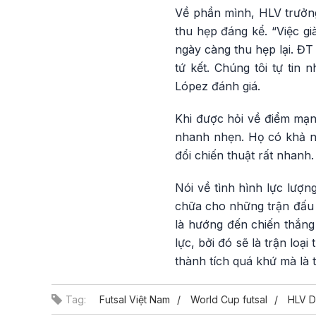
Về phần mình, HLV trưởng 
thu hẹp đáng kể. “Việc g
ngày càng thu hẹp lại. ĐT
tứ kết. Chúng tôi tự tin
López đánh giá.
Khi được hỏi về điểm mạnh
nhanh nhẹn. Họ có khả nă
đổi chiến thuật rất nhanh.
Nói về tình hình lực lượn
chữa cho những trận đấu 
là hướng đến chiến thắng 
lực, bởi đó sẽ là trận loạ
thành tích quá khứ mà là t
Tag:
Futsal Việt Nam
World Cup futsal
HLV D