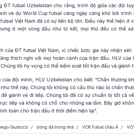
ĐT futsal Uzbekistan cho rằng, trình độ giữa các đội tuy
iành vé dự World Cup futsal càng ngày càng khó bởi trình
 futsal Việt Nam đã có sự tiến bộ lớn. Điều này thể hiện ở 
 nhưng ở một vòng đấu như tứ kết, mọi thứ đều có thể x
 của ĐT futsal Việt Nam, vị chiếc lược gia này nhận xét:
ng thích nghi với mọi hoàn cảnh của trận đấu. HLV của
 Chúng tôi hy vọng có thể kiểm soát tốt trận đấu và giành th
g của đội mình, HLV Uzbekistan cho biết: “Chấn thương kh
như thế này. Chúng tôi không có cầu thủ nào bị chấn thươ
để giành vé đi tiếp. Chúng tôi đã có sự chuẩn bị tốt cả v
i trực tiếp và không có chỗ cho những sai lầm. Bây giờ khôn
ính toán cho trận đấu ở thời điểm hiện tại”.
iego Giustozzi
bóng đá trong nhà
VCK Futsal châu Á
VO