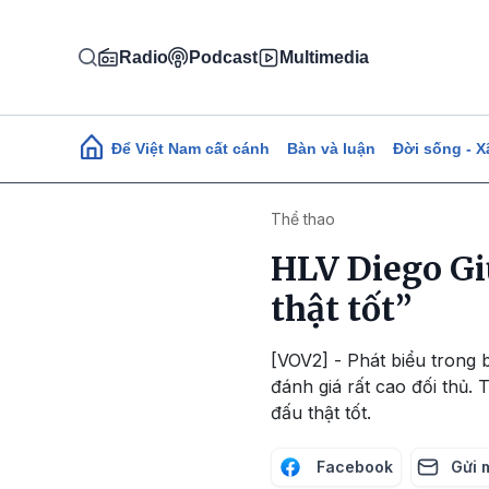
Nhảy đến nội dung
Radio
Podcast
Multimedia
Main navigation
Để Việt Nam cất cánh
Bàn và luận
Đời sống - X
Thể thao
HLV Diego Giu
thật tốt”
[VOV2] - Phát biểu trong b
đánh giá rất cao đối thủ.
đấu thật tốt.
Facebook
Gửi 