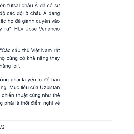
ển futsal châu Á đã có sự
 độ các đội ở châu Á đang
việc họ đã giành quyền vào
ảy ra”, HLV Jose Venancio
 “Các cầu thủ Việt Nam rất
 họ cũng có khả năng thay
ắng lợi”.
ông phải là yếu tố để bào
ng. Mục tiêu của Uzbistan
ề chiến thuật cũng như thể
g phải là thời điểm nghĩ về
V2