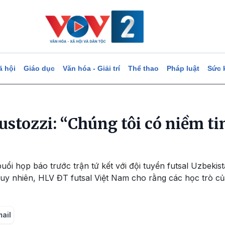
ã hội
Giáo dục
Văn hóa - Giải trí
Thể thao
Pháp luật
Sức 
stozzi: “Chúng tôi có niềm tin
uổi họp báo trước trận tứ kết với đội tuyển futsal Uzbekis
 Tuy nhiên, HLV ĐT futsal Việt Nam cho rằng các học trò của
mail