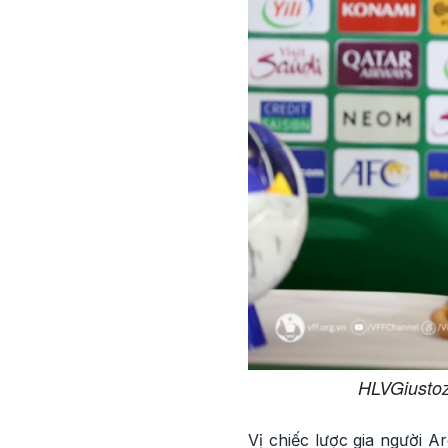
HLVGiustoz
Vị chiếc lược gia người 