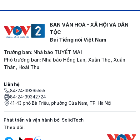
BAN VĂN HOÁ - XÃ HỘI VÀ DÂN
TỘC
Đài Tiếng nói Việt Nam
Trưởng ban: Nhà báo TUYẾT MAI
Phó trưởng ban: Nhà báo Hồng Lan, Xuân Thọ, Xuân
Thân, Hoài Thu
Liên hệ
84-24-39365555
84-24-39342724
41-43 phố Bà Triệu, phường Cửa Nam, TP. Hà Nội
Phát triển và vận hành bởi SolidTech
Mạng xã hội
Theo dõi: