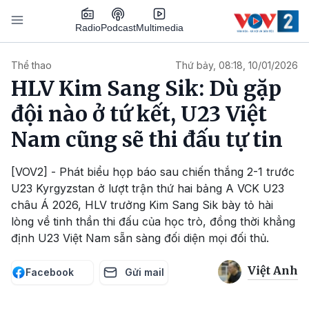
Nhảy đến nội dung
Podcast
Radio
Multimedia
Main navigation
Thể thao
Thứ bảy, 08:18, 10/01/2026
HLV Kim Sang Sik: Dù gặp
đội nào ở tứ kết, U23 Việt
Nam cũng sẽ thi đấu tự tin
[VOV2] - Phát biểu họp báo sau chiến thắng 2-1 trước
U23 Kyrgyzstan ở lượt trận thứ hai bảng A VCK U23
châu Á 2026, HLV trưởng Kim Sang Sik bày tỏ hài
lòng về tinh thần thi đấu của học trò, đồng thời khẳng
định U23 Việt Nam sẵn sàng đối diện mọi đối thủ.
Việt Anh
Facebook
Gửi mail