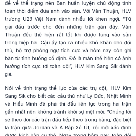
đề về thể trạng nên Ban huấn luyện chủ động tính
toán thời điểm đưa anh vào sân. Với Văn Thuận, HLV
trưởng U23 Việt Nam dành nhiều lời khen ngợi. “Từ
giải đấu trước cho đến những trận gần đây, Văn
Thuận đều thể hiện rất tốt khi được tung vào sân
trong hiệp hai. Cậu ấy tạo ra nhiều khó khăn cho đối
thủ, hỗ trợ phòng ngự tích cực và hôm nay còn ghi
bàn từ tình huống cố định. Đó là màn thể hiện có ảnh
hưởng tích cực tới toàn đội”, HLV Kim Sang Sik đánh
giá.
Nói về tình trạng thể lực của các trụ cột, HLV Kim
Sang Sik cho biết các cầu thủ như Lý Đức, Nhật Minh
và Hiểu Minh đã phải thi đấu liên tục trong hai trận
gần nhất nên không tránh khỏi sự mệt mỏi. “Chúng tôi
sẽ theo dõi các trận đấu tiếp theo trong bảng, đặc biệt
là trận giữa Jordan và Ả Rập Xê Út, rồi mới xác định
được kịch bản cụ thể. Ngay trong hôm nay, toàn đội