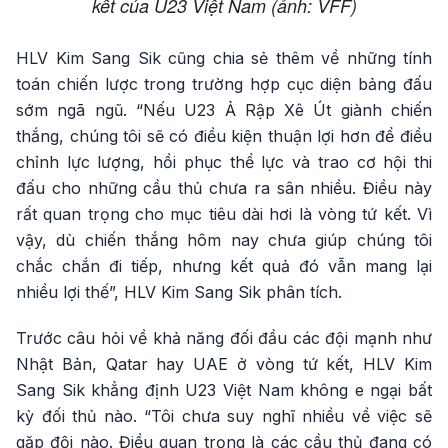
kết của U23 Việt Nam (ảnh: VFF)
HLV Kim Sang Sik cũng chia sẻ thêm về những tính
toán chiến lược trong trường hợp cục diện bảng đấu
sớm ngã ngũ. “Nếu U23 Ả Rập Xê Út giành chiến
thắng, chúng tôi sẽ có điều kiện thuận lợi hơn để điều
chỉnh lực lượng, hồi phục thể lực và trao cơ hội thi
đấu cho những cầu thủ chưa ra sân nhiều. Điều này
rất quan trọng cho mục tiêu dài hơi là vòng tứ kết. Vì
vậy, dù chiến thắng hôm nay chưa giúp chúng tôi
chắc chắn đi tiếp, nhưng kết quả đó vẫn mang lại
nhiều lợi thế”, HLV Kim Sang Sik phân tích.
Trước câu hỏi về khả năng đối đầu các đội mạnh như
Nhật Bản, Qatar hay UAE ở vòng tứ kết, HLV Kim
Sang Sik khẳng định U23 Việt Nam không e ngại bất
kỳ đối thủ nào. “Tôi chưa suy nghĩ nhiều về việc sẽ
gặp đội nào. Điều quan trọng là các cầu thủ đang có