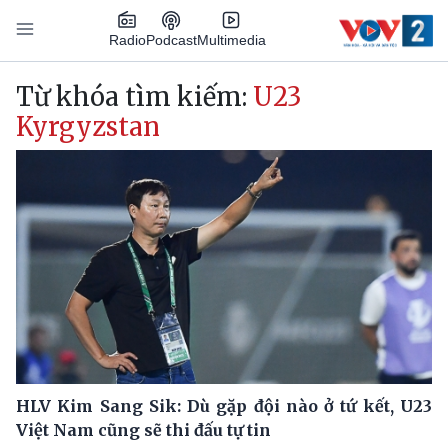
Nhảy đến nội dung
Podcast
Radio
Multimedia
Main navigation
Từ khóa tìm kiếm:
U23
Kyrgyzstan
HLV Kim Sang Sik: Dù gặp đội nào ở tứ kết, U23
Việt Nam cũng sẽ thi đấu tự tin