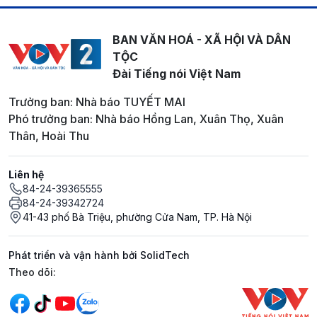
BAN VĂN HOÁ - XÃ HỘI VÀ DÂN
TỘC
Đài Tiếng nói Việt Nam
Trưởng ban: Nhà báo TUYẾT MAI
Phó trưởng ban: Nhà báo Hồng Lan, Xuân Thọ, Xuân
Thân, Hoài Thu
Liên hệ
84-24-39365555
84-24-39342724
41-43 phố Bà Triệu, phường Cửa Nam, TP. Hà Nội
Phát triển và vận hành bởi SolidTech
Mạng xã hội
Theo dõi: