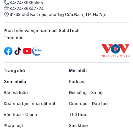
84-24-39365555
84-24-39342724
41-43 phố Bà Triệu, phường Cửa Nam, TP. Hà Nội
Phát triển và vận hành bởi SolidTech
Mạng xã hội
Theo dõi:
Trang chủ
Mới nhất
Xem nhiều
Podcast
Bàn và luận
Đời sống - Xã hội
Xóa nhà tạm, nhà dột nát
Giáo dục - Đào tạo
Văn hóa - Giải trí
Thể thao
Pháp luật
Sức khỏe