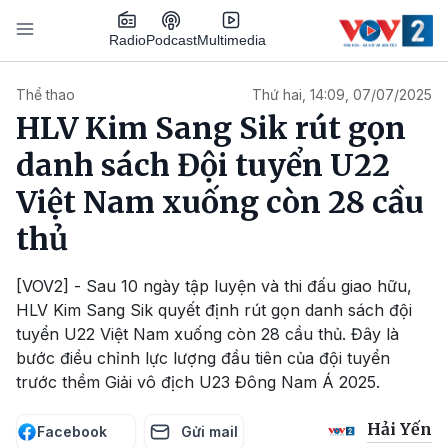
Nhảy đến nội dung
Podcast
Radio
Multimedia
Main navigation
Thể thao
Thứ hai, 14:09, 07/07/2025
HLV Kim Sang Sik rút gọn
danh sách Đội tuyển U22
Việt Nam xuống còn 28 cầu
thủ
[VOV2] - Sau 10 ngày tập luyện và thi đấu giao hữu,
HLV Kim Sang Sik quyết định rút gọn danh sách đội
tuyển U22 Việt Nam xuống còn 28 cầu thủ. Đây là
bước điều chỉnh lực lượng đầu tiên của đội tuyển
trước thềm Giải vô địch U23 Đông Nam Á 2025.
Hải Yến
Facebook
Gửi mail