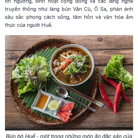
tín ngưỡng, sinh hoạt cộng đồng và các làng nghề
truyền thống như làng bún Vân Cù, Ô Sa, phản ánh
sâu sắc phong cách sống, tâm hồn và văn hóa ẩm
thực của người Huế.
Bún bò Huế - một trong những món ăn đặc sản của