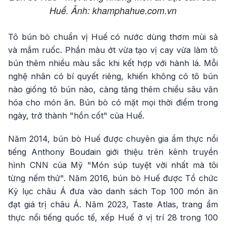
Huế. Ảnh: khamphahue.com.vn
Tô bún bò chuẩn vị Huế có nước dùng thơm mùi sả
và mắm ruốc. Phần màu ớt vừa tạo vị cay vừa làm tô
bún thêm nhiều màu sắc khi kết hợp với hành lá. Mỗi
nghệ nhân có bí quyết riêng, khiến không có tô bún
nào giống tô bún nào, càng tăng thêm chiều sâu văn
hóa cho món ăn. Bún bò có mặt mọi thời điểm trong
ngày, trở thành "hồn cốt" của Huế.
Năm 2014, bún bò Huế được chuyên gia ẩm thực nổi
tiếng Anthony Boudain giới thiệu trên kênh truyền
hình CNN của Mỹ "Món súp tuyệt vời nhất mà tôi
từng nếm thử". Năm 2016, bún bò Huế được Tổ chức
Kỷ lục châu Á đưa vào danh sách Top 100 món ăn
đạt giá trị châu Á. Năm 2023, Taste Atlas, trang ẩm
thực nổi tiếng quốc tế, xếp Huế ở vị trí 28 trong 100