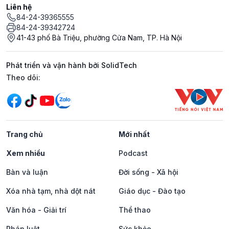
Liên hệ
84-24-39365555
84-24-39342724
41-43 phố Bà Triệu, phường Cửa Nam, TP. Hà Nội
Phát triển và vận hành bởi SolidTech
Mạng xã hội
Theo dõi:
Trang chủ
Mới nhất
Xem nhiều
Podcast
Bàn và luận
Đời sống - Xã hội
Xóa nhà tạm, nhà dột nát
Giáo dục - Đào tạo
Văn hóa - Giải trí
Thể thao
Pháp luật
Sức khỏe