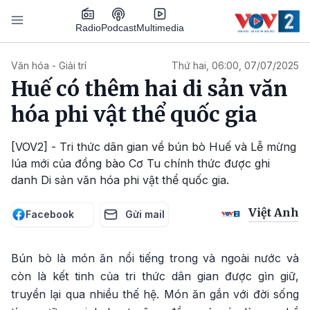
Nhảy đến nội dung
Podcast
Radio
Multimedia
Main navigation
Văn hóa - Giải trí
Thứ hai, 06:00, 07/07/2025
Huế có thêm hai di sản văn
hóa phi vật thể quốc gia
[VOV2] - Tri thức dân gian về bún bò Huế và Lễ mừng
lúa mới của đồng bào Cơ Tu chính thức được ghi
danh Di sản văn hóa phi vật thể quốc gia.
Việt Anh
Facebook
Gửi mail
Bún bò là món ăn nổi tiếng trong và ngoài nước và
còn là kết tinh của tri thức dân gian được gìn giữ,
truyền lại qua nhiều thế hệ. Món ăn gắn với đời sống