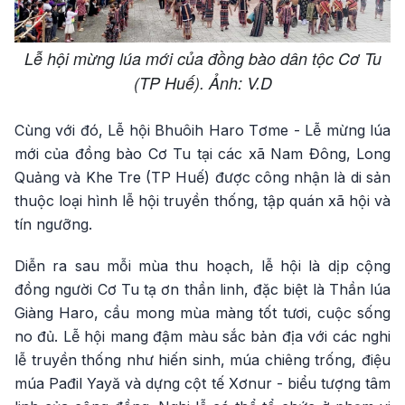
Lễ hội mừng lúa mới của đồng bào dân tộc Cơ Tu
(TP Huế). Ảnh: V.D
Cùng với đó, Lễ hội Bhuôih Haro Tơme - Lễ mừng lúa
mới của đồng bào Cơ Tu tại các xã Nam Đông, Long
Quảng và Khe Tre (TP Huế) được công nhận là di sản
thuộc loại hình lễ hội truyền thống, tập quán xã hội và
tín ngưỡng.
Diễn ra sau mỗi mùa thu hoạch, lễ hội là dịp cộng
đồng người Cơ Tu tạ ơn thần linh, đặc biệt là Thần lúa
Giàng Haro, cầu mong mùa màng tốt tươi, cuộc sống
no đủ. Lễ hội mang đậm màu sắc bản địa với các nghi
lễ truyền thống như hiến sinh, múa chiêng trống, điệu
múa Pađil Yayă và dựng cột tế Xơnur - biểu tượng tâm