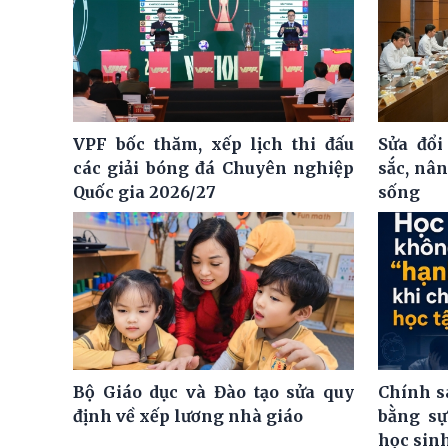
VPF bốc thăm, xếp lịch thi đấu
Sửa đổi
các giải bóng đá Chuyên nghiệp
sắc, nâ
Quốc gia 2026/27
sống
Bộ Giáo dục và Đào tạo sửa quy
Chính s
định về xếp lương nhà giáo
bằng sự
học sin