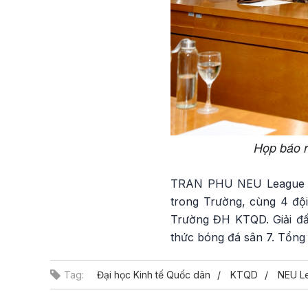
Họp báo r
TRAN PHU NEU League S5
trong Trường, cùng 4 đội
Trường ĐH KTQD. Giải đấu
thức bóng đá sân 7. Tổng g
Tag:
Đại học Kinh tế Quốc dân
KTQD
NEU L