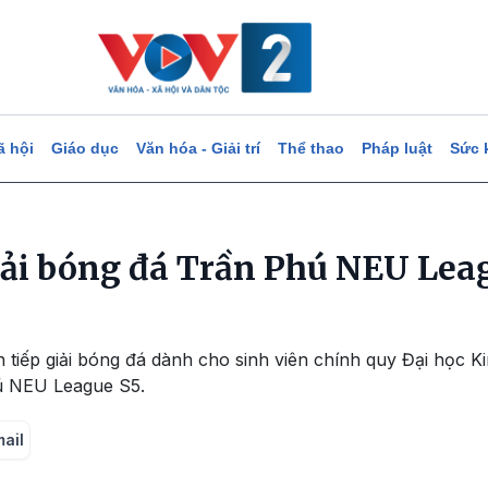
ã hội
Giáo dục
Văn hóa - Giải trí
Thể thao
Pháp luật
Sức 
iải bóng đá Trần Phú NEU Le
 tiếp giải bóng đá dành cho sinh viên chính quy Đại học K
hú NEU League S5.
mail