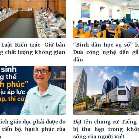
 Luật Kiến trúc: Giữ bản
“Bình dân học vụ số” l
ng chất lượng không gian
Đưa công nghệ đến gầ
dân
ách giáo dục phải được đo
Đặt tên chung cư: Tiếng 
 tiến bộ, hạnh phúc của
bị thu hẹp trong khô
h
sống của người Việt