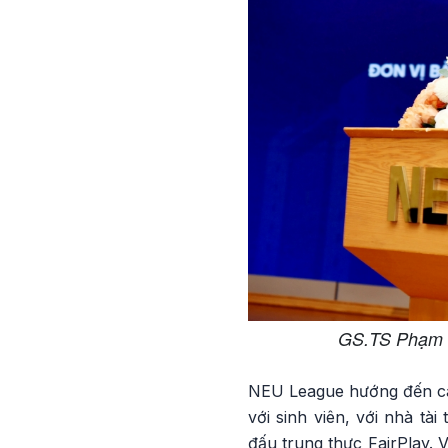
GS.TS Phạm H
NEU League hướng đến các 
với sinh viên, với nhà tà
đấu trung thực FairPlay. 