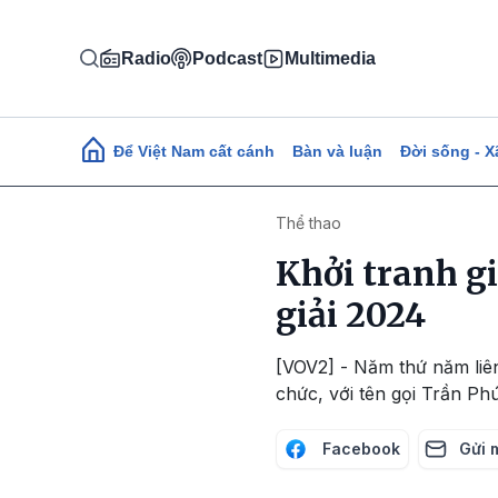
Nhảy đến nội dung
Radio
Podcast
Multimedia
Main navigation
Để Việt Nam cất cánh
Bàn và luận
Đời sống - X
Thể thao
Khởi tranh g
giải 2024
[VOV2] - Năm thứ năm liên
chức, với tên gọi Trần P
Facebook
Gửi 