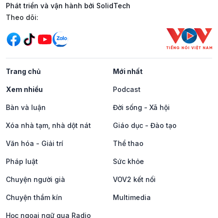
Phát triển và vận hành bởi SolidTech
Mạng xã hội
Theo dõi:
Trang chủ
Mới nhất
Xem nhiều
Podcast
Bàn và luận
Đời sống - Xã hội
Xóa nhà tạm, nhà dột nát
Giáo dục - Đào tạo
Văn hóa - Giải trí
Thể thao
Pháp luật
Sức khỏe
Chuyện người già
VOV2 kết nối
Chuyện thầm kín
Multimedia
Học ngoại ngữ qua Radio