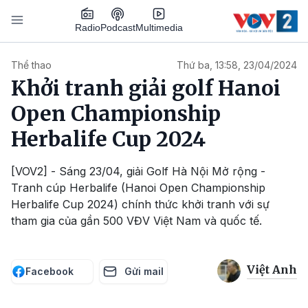
Nhảy đến nội dung
Podcast
Radio
Multimedia
Main navigation
Thể thao
Thứ ba, 13:58, 23/04/2024
Khởi tranh giải golf Hanoi
Open Championship
Herbalife Cup 2024
[VOV2] - Sáng 23/04, giải Golf Hà Nội Mở rộng -
Tranh cúp Herbalife (Hanoi Open Championship
Herbalife Cup 2024) chính thức khởi tranh với sự
tham gia của gần 500 VĐV Việt Nam và quốc tế.
Việt Anh
Facebook
Gửi mail