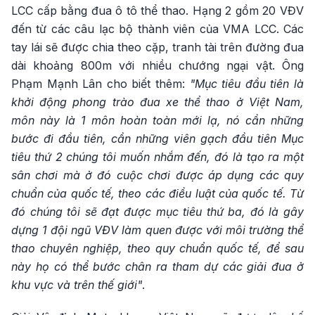
LCC cấp bằng đua ô tô thể thao. Hạng 2 gồm 20 VĐV
đến từ các câu lạc bộ thành viên của VMA LCC. Các
tay lái sẽ được chia theo cặp, tranh tài trên đường đua
dài khoảng 800m với nhiều chướng ngại vật. Ông
Phạm Mạnh Lân cho biết thêm:
"Mục tiêu đầu tiên là
khởi động phong trào đua xe thể thao ở Việt Nam,
môn này là 1 môn hoàn toàn mới lạ, nó cần những
bước đi đầu tiên, cần những viên gạch đầu tiên Mục
tiêu thứ 2 chúng tôi muốn nhắm đến, đó là tạo ra một
sân chơi mà ở đó cuộc chơi được áp dụng các quy
chuẩn của quốc tế, theo các điều luật của quốc tế. Từ
đó chúng tôi sẽ đạt được mục tiêu thứ ba, đó là gây
dựng 1 đội ngũ VĐV làm quen được với môi trường thể
thao chuyên nghiệp, theo quy chuẩn quốc tế, để sau
này họ có thể bước chân ra tham dự các giải đua ở
khu vực và trên thế giới"
.