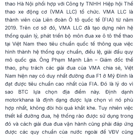
thao Hà Nội phối hợp với Công ty TNHH Hiệp hội Thể
thao xe động cơ (VMA LLC) tổ chức. VMA LLC là
thành viên của Liên đoàn Ô tô quốc tế (FIA) từ năm
2019. Trên cơ sở đó, VMA LLC đã tạo dựng nên hệ
thống quản lý, phát triển bộ môn đua xe ô tô thể thao
tại Việt Nam theo tiêu chuẩn quốc tế thông qua việc
hình thành hệ thống quy chuẩn, điều lệ, giải đấu quy
mô quốc gia. Ông Phạm Mạnh Lân – Giám đốc thể
thao, phụ trách các giải đua của VMA chia sẻ, Việt
Nam hiện nay có duy nhất đường đua F1 ở Mỹ Đình là
đạt được tiêu chuẩn cao nhất của FIA. Đó là lý do vì
sao BTC lựa chọn địa điểm này. Định dạnh
motorkhana là định dạng được lựa chọn vì nó phù
hợp nhất, không đòi hỏi quá khắt khe. Tuy nhiên việc
thiết kế đường đua, hệ thống rào được sử dụng trong
đó và cách giải đua đua vận hành cũng phải đáp ứng
được các quy chuẩn của nước ngoài để VĐV cũng