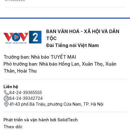
BAN VĂN HOÁ - XÃ HỘI VÀ DÂN
TỘC
Đài Tiếng nói Việt Nam
Trưởng ban: Nhà báo TUYẾT MAI
Phó trưởng ban: Nhà báo Hồng Lan, Xuân Thọ, Xuân
Thân, Hoài Thu
Liên hệ
84-24-39365555
84-24-39342724
41-43 phố Bà Triệu, phường Cửa Nam, TP. Hà Nội
Phát triển và vận hành bởi SolidTech
Mạng xã hội
Theo dõi: