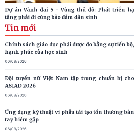
Dự án Vành đai 5 - Vùng thủ đô: Phát triển hạ
tầng phải đi cùng bảo đảm dân sinh
Tin mới
Chính sách giáo dục phải được đo bằng sự tiến bộ,
hạnh phúc của học sinh
06/08/2026
Đội tuyển nữ Việt Nam tập trung chuẩn bị cho
ASIAD 2026
06/08/2026
Ứng dụng kỹ thuật vi phẫu tái tạo tổn thương bàn
tay hiếm gặp
06/08/2026