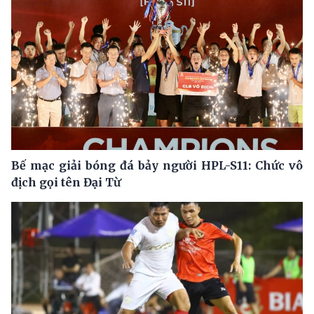
Bế mạc giải bóng đá bảy người HPL-S11: Chức vô
địch gọi tên Đại Từ