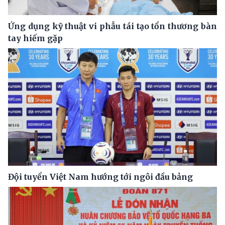
Ứng dụng kỹ thuật vi phẫu tái tạo tổn thương bàn
tay hiếm gặp
Đội tuyển Việt Nam hướng tới ngôi đầu bảng