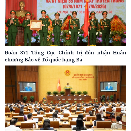
Đoàn 871 Tổng Cục Chính trị đón nhận Huân
chương Bảo vệ Tổ quốc hạng Ba