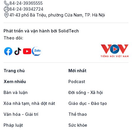
84-24-39365555
84-24-39342724
41-43 phố Bà Triệu, phường Cửa Nam, TP. Hà Nội
Phát triển và vận hành bởi SolidTech
Mạng xã hội
Theo dõi:
Trang chủ
Mới nhất
Xem nhiều
Podcast
Bàn và luận
Đời sống - Xã hội
Xóa nhà tạm, nhà dột nát
Giáo dục - Đào tạo
Văn hóa - Giải trí
Thể thao
Pháp luật
Sức khỏe