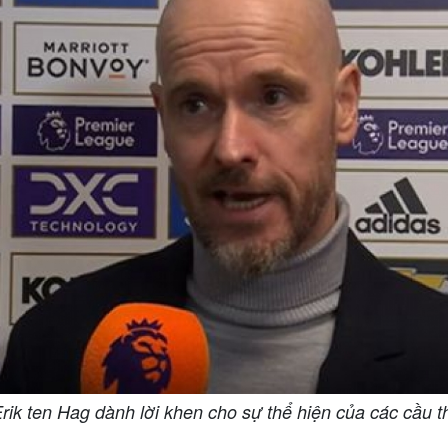
rik ten Hag dành lời khen cho sự thể hiện của các cầu 