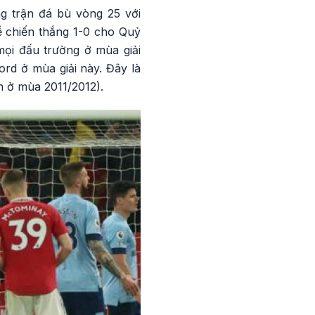
g trận đá bù vòng 25 với
 chiến thắng 1-0 cho Quỷ
ọi đấu trường ở mùa giải
ord ở mùa giải này. Đây là
n ở mùa 2011/2012).