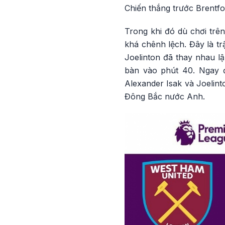
Chiến thắng trước Brentfo
Trong khi đó dù chơi trê
khá chênh lệch. Đây là tr
Joelinton đã thay nhau 
bàn vào phút 40. Ngay đ
Alexander Isak và Joelin
Đông Bắc nước Anh.