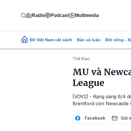
Nhảy đến nội dung
Radio
Podcast
Multimedia
Main navigation
Để Việt Nam cất cánh
Bàn và luận
Đời sống - X
Thể thao
MU và Newcas
League
[VOV2] - Rạng sáng 6/4 d
Brentford còn Newcastle 
Facebook
Gửi 