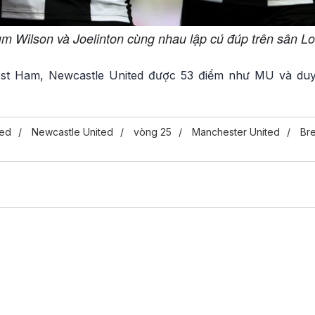
um Wilson và Joelinton cùng nhau lập cú đúp trên sân L
st Ham, Newcastle United được 53 điểm như MU và duy t
ted
Newcastle United
vòng 25
Manchester United
Bre