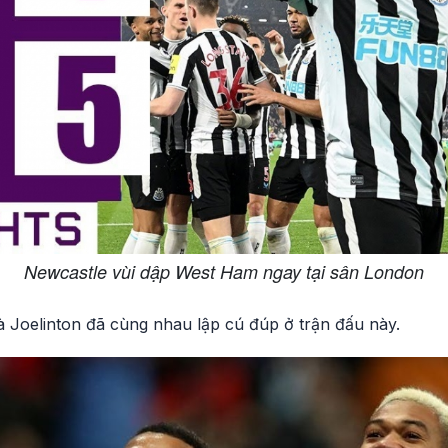
Newcastle vùi dập West Ham ngay tại sân London
 Joelinton đã cùng nhau lập cú đúp ở trận đấu này.