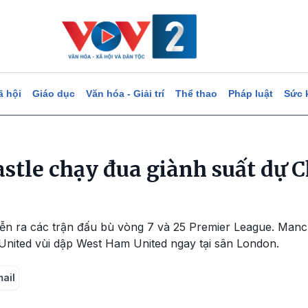
ã hội
Giáo dục
Văn hóa - Giải trí
Thể thao
Pháp luật
Sức 
tle chạy đua giành suất dự 
iễn ra các trận đấu bù vòng 7 và 25 Premier League. Manc
United vùi dập West Ham United ngay tại sân London.
mail