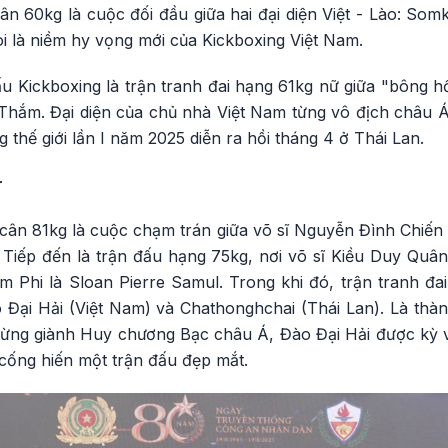
ân 60kg là cuộc đối đầu giữa hai đại diện Việt - Lào: So
i là niềm hy vọng mới của Kickboxing Việt Nam.
ấu Kickboxing là trận tranh đai hạng 61kg nữ giữa "bông
Thắm. Đại diện của chủ nhà Việt Nam từng vô địch châu 
 thế giới lần I năm 2025 diễn ra hồi tháng 4 ở Thái Lan.
r
 cân 81kg là cuộc chạm trán giữa võ sĩ Nguyễn Đình Chiế
 Tiếp đến là trận đấu hạng 75kg, nơi võ sĩ Kiều Duy Quân
m Phi là Sloan Pierre Samul. Trong khi đó, trận tranh đ
o Đại Hải (Việt Nam) và Chathonghchai (Thái Lan). Là thà
ừng giành Huy chương Bạc châu Á, Đào Đại Hải được kỳ v
cống hiến một trận đấu đẹp mắt.