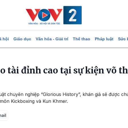
ã hội
Giáo dục
Văn hóa - Giải trí
Thể thao
Pháp luật
Sức 
tài đỉnh cao tại sự kiện võ t
huật chuyên nghiệp “Glorious History”, khán giả sẽ được chứ
i môn Kickboxing và Kun Khmer.
mail