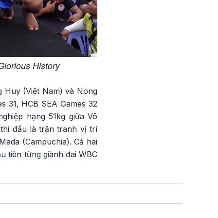
Glorious History
g Huy (Việt Nam) và Nong
es 31, HCB SEA Games 32
 nghiệp hạng 51kg giữa Võ
 đấu là trận tranh vị trí
Mada (Campuchia). Cả hai
đầu tiên từng giành đai WBC