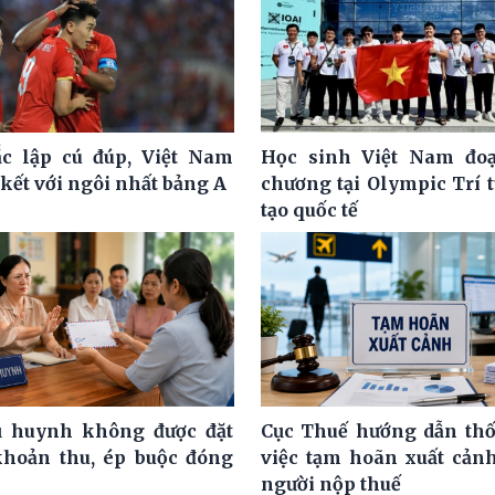
c lập cú đúp, Việt Nam
Học sinh Việt Nam đoạ
kết với ngôi nhất bảng A
chương tại Olympic Trí 
tạo quốc tế
ụ huynh không được đặt
Cục Thuế hướng dẫn th
khoản thu, ép buộc đóng
việc tạm hoãn xuất cảnh
người nộp thuế