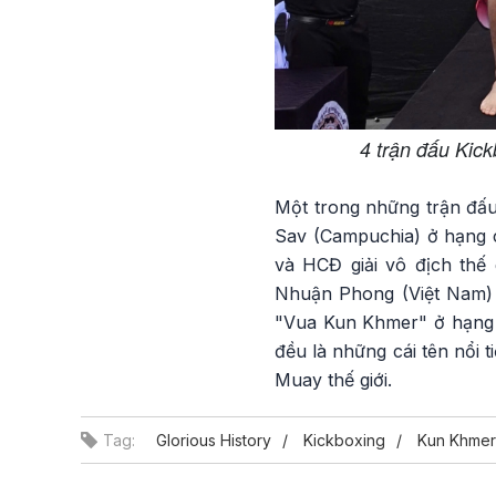
4 trận đấu Kick
Một trong những trận đấ
Sav (Campuchia) ở hạng
và HCĐ giải vô địch thế 
Nhuận Phong (Việt Nam) và
"Vua Kun Khmer" ở hạng 
đều là những cái tên nổi t
Muay thế giới.
Tag:
Glorious History
Kickboxing
Kun Khmer