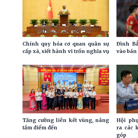
Chính quy hóa cơ quan quân sự
Đình Bắ
cấp xã, siết hành vi trốn nghĩa vụ
vào bán 
Tăng cường liên kết vùng, nâng
Hội ph
tầm điểm đến
ra các 
góp