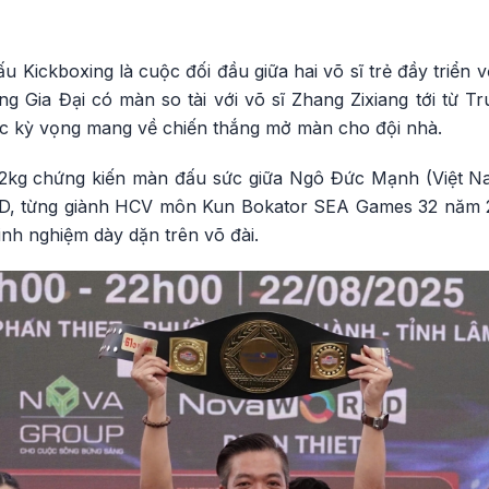
 Kickboxing là cuộc đối đầu giữa hai võ sĩ trẻ đầy triển 
g Gia Đại có màn so tài với võ sĩ Zhang Zixiang tới từ T
ược kỳ vọng mang về chiến thắng mở màn cho đội nhà.
72kg chứng kiến màn đấu sức giữa Ngô Đức Mạnh (Việt Na
D, từng giành HCV môn Kun Bokator SEA Games 32 năm 2
inh nghiệm dày dặn trên võ đài.