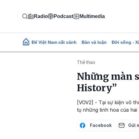
Nhảy đến nội dung
Radio
Podcast
Multimedia
Main navigation
Để Việt Nam cất cánh
Bàn và luận
Đời sống - X
Thể thao
Những màn so 
History”
[VOV2] - Tại sự kiện võ t
tụ những tinh hoa của ha
Facebook
Gửi 