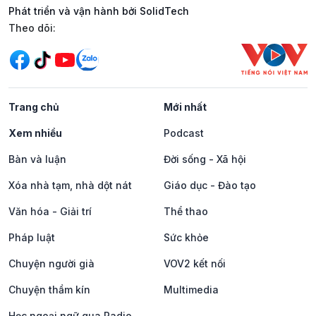
Phát triển và vận hành bởi SolidTech
Mạng xã hội
Theo dõi:
Trang chủ
Mới nhất
Xem nhiều
Podcast
Bàn và luận
Đời sống - Xã hội
Xóa nhà tạm, nhà dột nát
Giáo dục - Đào tạo
Văn hóa - Giải trí
Thể thao
Pháp luật
Sức khỏe
Chuyện người già
VOV2 kết nối
Chuyện thầm kín
Multimedia
Học ngoại ngữ qua Radio