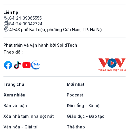
Liên hệ
84-24-39365555
84-24-39342724
41-43 phố Bà Triệu, phường Cửa Nam, TP. Hà Nội
Phát triển và vận hành bởi SolidTech
Mạng xã hội
Theo dõi:
Trang chủ
Mới nhất
Xem nhiều
Podcast
Bàn và luận
Đời sống - Xã hội
Xóa nhà tạm, nhà dột nát
Giáo dục - Đào tạo
Văn hóa - Giải trí
Thể thao