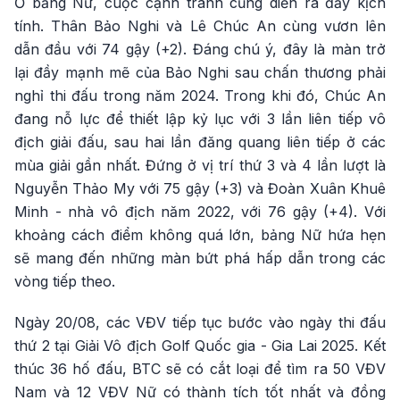
Ở bảng Nữ, cuộc cạnh tranh cũng diễn ra đầy kịch
tính. Thân Bảo Nghi và Lê Chúc An cùng vươn lên
dẫn đầu với 74 gậy (+2). Đáng chú ý, đây là màn trở
lại đầy mạnh mẽ của Bảo Nghi sau chấn thương phải
nghỉ thi đấu trong năm 2024. Trong khi đó, Chúc An
đang nỗ lực để thiết lập kỷ lục với 3 lần liên tiếp vô
địch giải đấu, sau hai lần đăng quang liên tiếp ở các
mùa giải gần nhất. Đứng ở vị trí thứ 3 và 4 lần lượt là
Nguyễn Thảo My với 75 gậy (+3) và Đoàn Xuân Khuê
Minh - nhà vô địch năm 2022, với 76 gậy (+4). Với
khoảng cách điểm không quá lớn, bảng Nữ hứa hẹn
sẽ mang đến những màn bứt phá hấp dẫn trong các
vòng tiếp theo.
Ngày 20/08, các VĐV tiếp tục bước vào ngày thi đấu
thứ 2 tại Giải Vô địch Golf Quốc gia - Gia Lai 2025. Kết
thúc 36 hố đấu, BTC sẽ có cắt loại để tìm ra 50 VĐV
Nam và 12 VĐV Nữ có thành tích tốt nhất và đồng