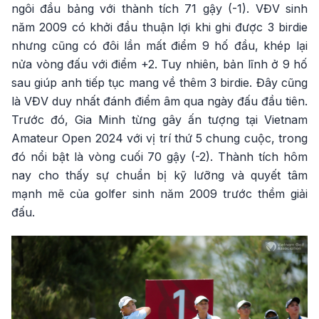
ngôi đầu bảng với thành tích 71 gậy (-1). VĐV sinh
năm 2009 có khởi đầu thuận lợi khi ghi được 3 birdie
nhưng cũng có đôi lần mất điểm 9 hố đầu, khép lại
nửa vòng đấu với điểm +2. Tuy nhiên, bản lĩnh ở 9 hố
sau giúp anh tiếp tục mang về thêm 3 birdie. Đây cũng
là VĐV duy nhất đánh điểm âm qua ngày đấu đầu tiên.
Trước đó, Gia Minh từng gây ấn tượng tại Vietnam
Amateur Open 2024 với vị trí thứ 5 chung cuộc, trong
đó nổi bật là vòng cuối 70 gậy (-2). Thành tích hôm
nay cho thấy sự chuẩn bị kỹ lưỡng và quyết tâm
mạnh mẽ của golfer sinh năm 2009 trước thềm giải
đấu.