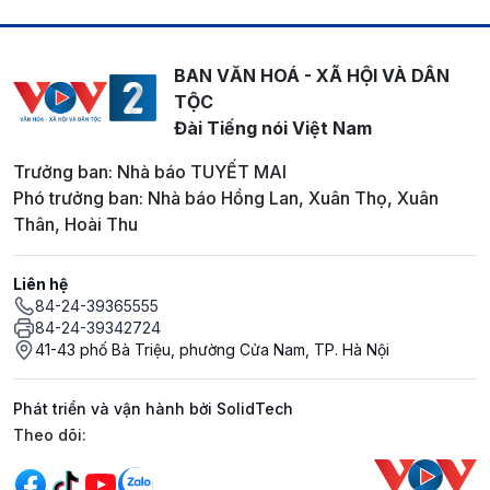
BAN VĂN HOÁ - XÃ HỘI VÀ DÂN
TỘC
Đài Tiếng nói Việt Nam
Trưởng ban: Nhà báo TUYẾT MAI
Phó trưởng ban: Nhà báo Hồng Lan, Xuân Thọ, Xuân
Thân, Hoài Thu
Liên hệ
84-24-39365555
84-24-39342724
41-43 phố Bà Triệu, phường Cửa Nam, TP. Hà Nội
Phát triển và vận hành bởi SolidTech
Mạng xã hội
Theo dõi: